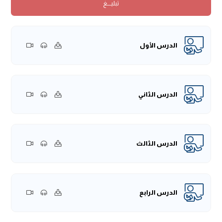
تبليــــغ
العظيم
﴿وَيَوْمَ حُنَيْنٍ إِذْ أَعْجَبَتْكُمْ كَثْرَتُكُمْ فَلَمْ تُغْنِ عَنكُمْ شَيْئاً
وَضَاقَتْ عَلَيْكُمُ الأَرْضُ بِمَا رَحُبَتْ ثُمَّ وَلَّيْتُم مُّدْبِرِينَ * ثُمَّ أَنزَلَ اللَّهُ
سَكِينَتَهُ عَلَى رَسُولِهِ وَعَلَى المُؤْمِنِينَ وَأَنزَلَ جُنُوداً لَّمْ تَرَوْهَا وَعَذَّبَ
الَّذِينَ كَفَرُوا وَذَلِكَ جَزَاءُ الكَافِرِينَ﴾
[التوبة: 25- 26].
الدرس الأول
فهذه الآيات تبين أن يوم حنين كان درسًا عمليًّا وابتلاءً من الله -عز
وجل- للمسلمين وأن نصر الله -عز وجل- كان من الله وليس
بأسباب مادية يمكن أن يعول الإنسان عليها، ودائمًا في موقف
الإنسان من الأسباب يعلم أن الله -سبحانه وتعالى- هو مسبب
الدرس الثاني
الأسباب، وهو الذي بيده أن يجعل هذا السبب له تأثير وهو
-سبحانه وتعالى- القادر على أن ينزع هذا التأثير، ولا شك أن الكثرة
من أسباب الغلبة، ولكن لَمَّا كان في صفوف الجيش المسلم
الدرس الثالث
ممن أسلم قريباً عام الفتح ورأى المسلمون ذلك العدد الذي
اجتمع معهم وهو ما يقارب اثني عشر ألف مقاتل مدججين
بالسلاح وقد استعدوا لعدوهم، فقالوا: لن نغلب اليوم من قلة،
كلمة قالوها ولم يستشعروا معناها، فكان ذلك اليوم العظيم.
الدرس الرابع
ولهذا النبي -صلى الله عليه وسلم- بعد أن فتح مكة مكث فيها
خمسة عشر ليلة، ثم توجه إلى حنين الذي ذكره الله -عز وجل- في
هذه الآية وهو وادي قريب من الطائف، من يطلع على الوادي