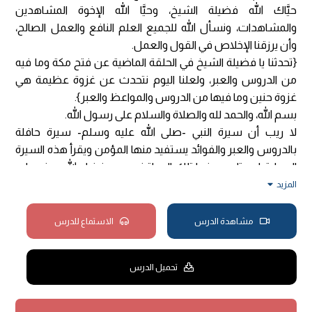
حيَّاك الله فضيلة الشيخ، وحيَّا الله الإخوة المشاهدين
والمشاهدات، ونسأل الله للجميع العلم النافع والعمل الصالح،
وأن يرزقنا الإخلاص في القول والعمل.
{تحدثنا يا فضيلة الشيخ في الحلقة الماضية عن فتح مكة وما فيه
من الدروس والعبر، ولعلنا اليوم نتحدث عن غزوة عظيمة هي
غزوة حنين وما فيها من الدروس والمواعظ والعبر}.
بسم الله، والحمد لله والصلاة والسلام على رسول الله.
لا ريب أن سيرة النبي -صلى الله عليه وسلم- سيرة حافلة
بالدروس والعبر والفوائد يستفيد منها المؤمن ويقرأ هذه السيرة
العطرة ليستلهم منها تلك المواقف، ومن فضل الله -عز وجل-
على أهل الإسلام، أن الله -سبحانه وتعالى- يبتليهم ويربيهم وأن
المزيد
أحداثهم التي وقعت من تاريخ صدر الإسلام الأول مدونة في
كتاب الله وفي سنة رسوله -صلى الله عليه وسلم-، ويقرأها
مشاهدة الدرس
الاستماع للدرس
المسلم في صلاته ليستفيد من هذا الحدث ويستلهم منه
الدروس، وهذا في الحقيقة إيمانيات يعمر الإنسان قلبه بها، ومن
تحميل الدرس
تلك الأحداث التي دونها الله -عز وجل- في محكم كتابه تلك الغزوة
في قول الله -عز وجل- في مقام الامتنان،
﴿لَقَدْ نَصَرَكُمُ اللَّهُ فِي
مَوَاطِنَ كَثِيرَةٍ وَيَوْمَ حُنَيْنٍ﴾
[التوبة: 25]، وسماه الله بذلك اليوم