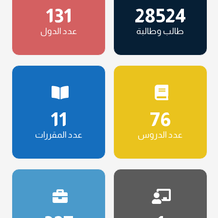
131
28524
طالب وطالبة
عدد الدول
11
76
عدد الدروس
عدد المقررات