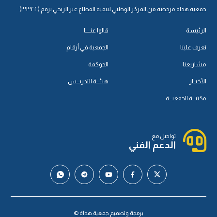
جمعية هداة مرخصة من المركز الوطني لتنمية القطاع غير الربحي برقم (٣٣٢٢)
الرئيسة
قالوا عنـــــا
تعرف علينا
الجمعية في أرقام
مشاريعنا
الحوكمة
الأخبــار
هيئـــة التدريـــس
مكتبـــة الجمعيـــة
تواصل مع
الدعم الفني
برمجة وتصميم جمعية هداة ©