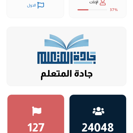
الإناث
الدول
37%
جادة المتعلم
127
24048