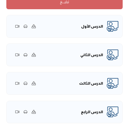
تبليــــغ
المقولة التي كفروا وأظهروا بها كفرهم هؤلاء المنافقين، لأنهم
قالوا: "مَا رَأَيْنا مِثْلَ قُرائنا هَؤُلَاءِ، أرغبَ بُطُونًا، وَلَا أكذبَ أَلْسُنًا، وَلَا
أَجْبَنَ عِنْدَ اللِّقَاءِ"، يعنون رسول الله -صلى الله عليه وسلم-، فجاء
عوف بن مالك وأراد أن يبلغ النبي -صلى الله عليه وسلم- مقولة
الدرس الأول
هؤلاء، فوجد القرآن قد سبقه في حكمهم، فحاولوا أن يعتذروا
فلم يقبل النبي -صلى الله عليه وسلم- عذرهم، ولهذا نقول مقام
النبي -صلى الله عليه وسلم- ينبغي أن يحترم، ولا ينبغي لأحد ولا
يجوز لأحد التعرض لهذا المقام ولو من بُعد، لأن التعدي عليه
الدرس الثاني
ليس كالتعدي على غيره، ولأن التعدي عليه يتضمن الطعن في
شريعته، والطعن في شريعته كفر وتكذيب لله ولرسوله -صلى
الله عليه وسلم.
الدرس الثالث
ولهذا يجب على الإنسان المسلم أن يحذر من مثل هذا، ومما
يدخل في الاستهانة، الاستهانة بحديث النبي -صلى الله عليه
وسلم- بالاستخفاف بها أو باستخدام ما جاء عن الله وجاء عن
رسوله من الأمور الغيبية أو من السنن النبوية على وجه الاستهزاء
الدرس الرابع
أو على وجه الاستهانة، وعلى وجه أن تجعل طُرف ومُلح في
المجالس لإضحاك الناس، فهذا خطير جدًّا، فإن هذه المقامات
وهذه الأمور ينبغي أن لا يلجها أحد ولا يدخل فيها خشية على دينه