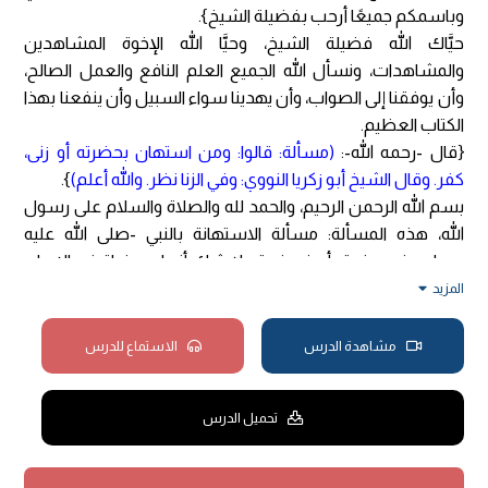
وباسمكم جميعًا أرحب بفضيلة الشيخ}.
حيَّاك الله فضيلة الشيخ، وحيَّا الله الإخوة المشاهدين
والمشاهدات، ونسأل الله الجميع العلم النافع والعمل الصالح،
وأن يوفقنا إلى الصواب، وأن يهدينا سواء السبيل وأن ينفعنا بهذا
الكتاب العظيم.
{قال -رحمه الله-:
(مسألة: قالوا: ومن استهان بحضرته أو زنى،
كفر. وقال الشيخ أبو زكريا النووي: وفي الزنا نظر. والله أعلم)
}.
بسم الله الرحمن الرحيم، والحمد لله والصلاة والسلام على رسول
الله، هذه المسألة: مسألة الاستهانة بالنبي -صلى الله عليه
وسلم- في حضرته أو في غيبته، لا شك أنها من نواقض الإيمان
في كما ذكر ابن كثير، وهي مرتبة أقل من الاستهزاء، والاستهزاء
المزيد
والاستهانة بالنبي -صلى الله عليه وسلم- أو بشريعته من نواقض
الإيمان، ويدل على ذلك ما أنزله الله -عز وجل- في محكم كتابه في
مشاهدة الدرس
الاستماع للدرس
شأن المنافقين الذين استهانوا واستهزءوا بالنبي -صلى الله عليه
وسلم- وبصحبه، أنزل الله قرآناً يتلى إلى يوم القيامة،
تحميل الدرس
﴿وَلَئِن سَأَلْتَهُمْ لَيَقُولُنَّ إِنَّمَا كُنَّا نَخُوضُ وَنَلْعَبُ قُلْ أَبِاللَّهِ وَآيَاتِهِ
وَرَسُولِهِ كُنتُمْ تَسْتَهْزِءُونَ * لاَ تَعْتَذِرُوا قَدْ كَفَرْتُمْ بَعْدَ إِيمَانِكُمْ﴾
[التوبة: 65- 66].