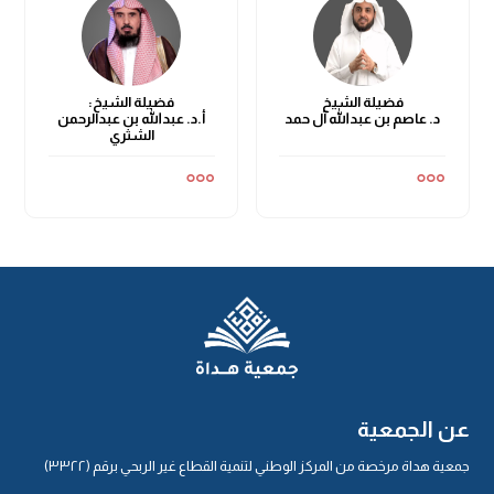
فضيلة الشيخ
فضيلة الشيخ:
د. عاصم بن عبدالله آل حمد
أ.د. عبدالله بن عبدالرحمن
الشثري
عن الجمعية
جمعية هداة مرخصة من المركز الوطني لتنمية القطاع غير الربحي برقم (٣٣٢٢)