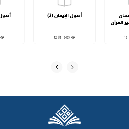
حسان
أصول الإيمان (2)
أصول ا
ر القرآن
12
5435
12