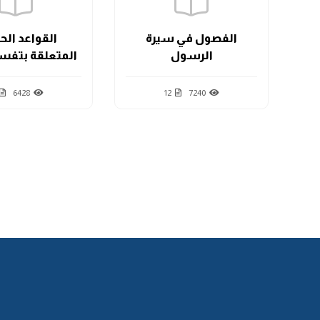
الفصول في سيرة
القواعد ال
الرسول
المتعلقة بتفسي
6428
12
7240