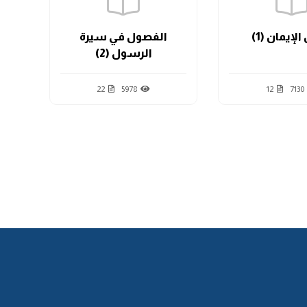
لإيمان (1)
الفصول في سيرة
الرسول (2)
22
5978
12
7130