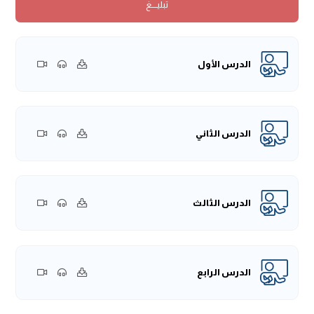
تبليــــغ
من الآية [1- 14]، وآية [17] كذلك، من الآية [36- 44] كلها في
أحداث غزوة بدر، [47- 51] كذلك، من [67- 71] كلها ارتباط بهذه
الغزوة، والله -عز وجل- ما ذكرها فقط في سورة "الأنفال" وإنما
ذكرها كذلك في سورة "آل عمران" وسورة "النساء والحج"،
الدرس الأول
ووصف القرآن أحداث معينة في أحداث بدر، ولهذا يصنف الآن
بعض الباحثين مثلاً مرويات غزوة بدر أو الآيات الواردة في غزوة
بدر لتكون معلم، والسياق القرآني يقطع الأحداث عن سياقها
ويجعلها معلم ودرس، ووصف الله -عز وجل- أحداث كثيرة في
الدرس الثاني
غزوة بدر، وهذا الحدث كان غير مرتب، لكن الله -عز وجل- يذكر
هذه الأحداث في سياقاتها لتكون معلم ودرس لأمة.
كذلك مما وصفه الله -عز وجل- في القرآن، وصف خروج النبي
الدرس الثالث
-صلى الله عليه وسلم- من المدينة لطلب العير، إذاً سبب الغزوة
لم يكن هو القتال وإنما هو النكاية في قريش؛ لأنه قد بلغ النبي
-صلى الله عليه وسلم- أن عيرًا لقريش، وتعرف أن قريشًا تغولت
في أموال الصحابة، فلم يدعوا أحدًا يهاجر حتى يأخذوا ماله،
الدرس الرابع
فاستولوا على أموالهم وعلى دورهم، فكان من النكاية فيهم،
ومن مقابلة هذا الإجرام في حقهم أنه على سبيل أخذ القصاص
أن يستولوا على تلك العير، وخاصة أن تلك العير محملة بالبضائع،