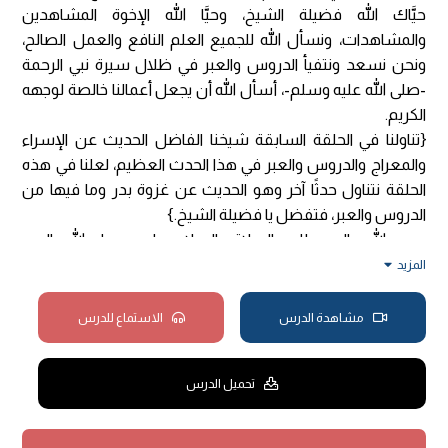
حيَّاك الله فضيلة الشيخ، وحيَّا الله الإخوة المشاهدين
والمشاهدات، ونسأل الله للجميع العلم النافع والعمل الصالح،
ونحن نسعد ونتفيأ الدروس والعبر في ظلال سيرة نبي الرحمة
-صلى الله عليه وسلم-، أسأل الله أن يجعل أعمالنا خالصة لوجهه
الكريم.
{تناولنا في الحلقة السابقة شيخنا الفاضل الحديث عن الإسراء
والمعراج والدروس والعبر في هذا الحدث العظيم، لعلنا في هذه
الحلقة نتناول حدثًا آخر وهو الحديث عن غزوة بدر وما فيها من
الدروس والعبر، فتفضل يا فضيلة الشيخ.}
بسم الله والحمد لله والصلاة والسلام على رسول الله، اليوم
موضوعنا في هذه الحلقة غزوة بدر الكبرى، وإشعار هذا المسمى
المزيد
كونها بدر الكبرى؛ لأنه ثَمَّ غزوة اسمها بدر الصغرى يذكرها أهل
السير، والحقيقة أن غزوة بدر هو كانت يوم الفرقان الذي كان حدثًا
مشاهدة الدرس
الاستماع للدرس
مهمًا جدًّا في التفريق بين أهل الإيمان وبين أهل الكفر
والطغيان، فكانت فتحًا عظيماً لأهل الإسلام، وفيها ظهر الإذن
تحميل الدرس
بالجهاد، وكانت واقعة عظيمة وغزوة كريمة، آثارها باقية إلى يومنا
هذا، ولهذا نزل القرآن بأحداث هذه السيرة، فمثلاً في سورة
"الأنفال" ذكر الله -عز وجل- في مواضع متعددة أحداث غزوة بدر