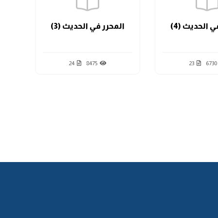
ي الحديث (4)
المحرر في الحديث (3)
ال
24
8475
23
6730