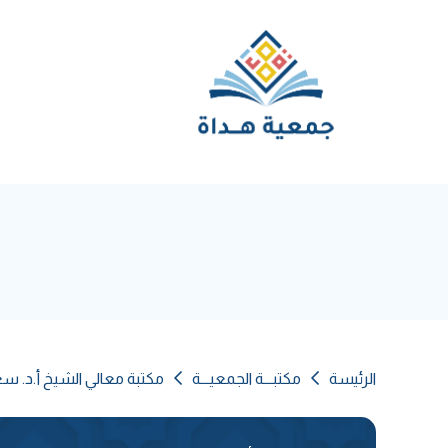
الرئيسة
مكتبـــة الجمعيـــة
مكتبة معالي الشيخ أ.د. س