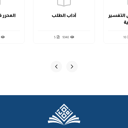
التفسير
آداب الطلب
المحرر ف
ية
5
9340
10