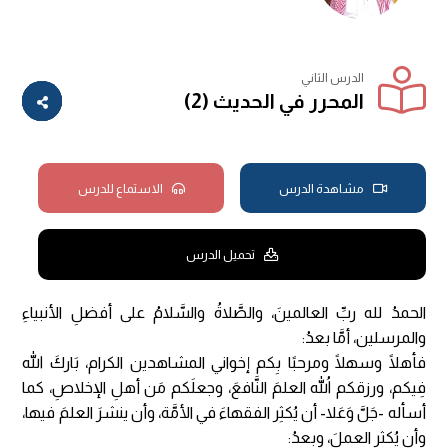
الدرس الثاني
المحرر في الحديث (2)
مشاهدة الدرس
الاستماع للدرس
تحميل الدرس
الحمدُ لله ربِّ العالمينَ، والصَّلاةُ والسَّلامُ على أفضلِ الأنبياءِ
والمرسلين، أمَّا بعدُ:
فأهلًا وسهلًا ومرحبًا بِكم إخواني المشاهدين الكرام، بَاركَ الله
فِيكم، ورزقكم اللهُ العلمَ النَّافعَ، وجعلَكم مَن أهلِ الإخلاصِ، كما
أسأله -جَلَّ وَعَلا- أن يُكثِر الفقهاءَ في الأمَّة، وأن ينشرَ العلمَ فيها،
وأن يُكثر العملَ، وبعدُ: