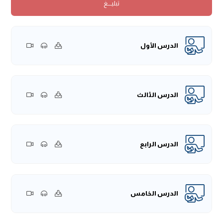
تبليــــغ
اللهِ صلى الله عليه وسلم حُجَيْرةً)
، احتجرَ: أي وضعَ حجرةً، وهي
تصغير: "حجرة".
(بِخَصَفَةٍ -أَوْ حَصِيْرٍ)
، كأنَّه أرادَ التَّأكُّدَ مِن اللَّفظ، ومعناه: أنَّه وضعَ
هذا الحصيرَ بمثابةِ الحائطِ عليه، يعني يحوط مكانَ اعتكافه في
الدرس الأول
المسجدِ؛ لأنَّ النَّبيَّ صلى الله عليه وسلم كان مُعتكفًا، أو كانَ
يخصُّ ذلك الموطنَ بالصَّلاةِ في الليلِ.
(خَرَجَ رَسُولُ الله صلى الله عليه وسلم يُصَلِّي فِيهَ)
، أي: في ذلك
المكان، وفي هذا دلالة على مَشروعيَّة صلاة قيامِ رمضان؛ لأنَّ
الدرس الثالث
الرِّوايات الأخرى قد جاءت وبيَّنت أنَّ المراد به: قيام رمضان، وكان
النَّاسُ في عهدِ النَّبيِّ صلى الله عليه وسلم يصلُّون جماعاتٍ، يصلِّي
الرَّجل ويصلي بصلاته الجماعة، وهذا الحديث هو في صلاةِ آخرِ الليل
الدرس الرابع
التي تسمَّى صلاة القيامِ، أو صلاة التَّهجُّدِ، وذلك أنَّه في العشرِ
الأواخرِ من رمضان يَستحب العلماء أن يكون هناكَ صلاةَ تهجُّدٍ؛
لأنَّ النَّبيَّ صلى الله عليه وسلم
« كَانَ إِذَا دَخَلَ الْعَشْرُ أَحْيَا
اللَّيْلَ»
[6].
الدرس الخامس
وفي هذا دلالة على مشروعيَّة أن يؤدِّي الإنسانُ هذه الصَّلوات في
المسجد كما كان فِعلُ النَّبيِّ صلى الله عليه وسلم.
وقد اختلف العلماءُ في صلاة رمضان، أيُّهما أفضل: أن تكون في