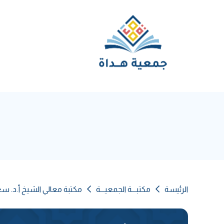
الرئيسة
مكتبـــة الجمعيـــة
مكتبة معالي الشيخ أ.د. س