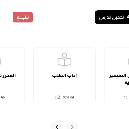
َه بهذا السؤال.
 مال، بحيث يطلب منه ما يكون متوافقًا مع المقاصد التي أُنشِئَ
تحميل الدرس
تبليــــغ
ؤال فيه.
هةِ تصحيحه.
لَيْهِ وَسَلَّمَ: أَسْأَلُ؟ فَقَالَ النَّبِيُّ -صَلَّى اللهُ عَلَيْهِ وَسَلَّمَ:
«لَا، وَإِن
يُّ)
}.
إنَّ ابن الفراسي هذا الذي ذكره المؤلف مجهول لا يُعلَم حاله، حيث
علم حاله، فالحديث مُسَلسَل بالجهالةِ لوجودِ جهالة في اثنين من
التفسير
آداب الطلب
المحرر ف
سؤال.
ية
لهم الدُّنيويَّة، وبالتالي لا تُشقُّ عليهم فيما تطلبه.
5
9351
10
َ- قَالَ:
«سَبْعَةٌ يُظِلُّهُمُ اللهُ فِي ظِلِّهِ يَوْمَ لَا ظِلَّ إِلَّا ظِلُّهُ: إِمَامٌ عَادِلٌ،
َحابَّا فِي اللهِ، اجْتَمَعَا عَلَيْهِ وتَفَرَّقَا عَلَيْهِ، وَرَجُلٌ دَعَتْهُ امْرَأَةٌ ذَاتُ