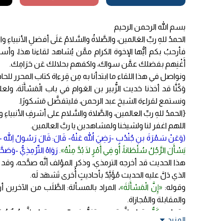
بسم الله الرحمن الرحيم
الحمدُ للهِ ربِّ العَالمين، والصَّلاةُ والسَّلامُ عَلَى أفضلِ الأنبياءِ و
فأرحبُ بكم أيُّها الإخوة الكرام ممَّن يُشاهد لقاءنا هذا، وأسأل الل
أَغْنِهم بفضلك عمَّن سواك، واكفهم بحلالك عَن حَرَامِك.
ونواصل في هذا اللقاء ما ابتدأنا به مِن قِرءاة كتاب المحرر للح
وَكُنَّا قد أخذنا حَديث الزُّبير بن العَوام في باب الْمَسْأَل
ونستمع لقراءة الشيخ عبد الرحمن، فليتفضَّل مَشكورًا.
{الحمدُ للهِ ربِّ العالمين، والصَّلاة والسَّلام على أشرفِ الأنبيا
اللهم اغفر لنا ولشيخنا ولمشاهدين يا ربَّ العالمين.
(وَعَنْ سَمُرَةَ بنِ جُنْدُبٍ -رَضِيَ اللهُ عَنْهُ- قَالَ: قَالَ رَسُولُ اللهِ -صَ
يَسْأَلَ الرَّجُلُ سُلْطَاناً، أَو فِي أَمْرٍ لَا بُدَّ مِنْهُ»
. رَوَاهُ التِّرْمِذِيُّ -وَصَحَّ
هذا الحديث قد أخرجه الترمذي، وذكر المؤلف أنَّه صحَّحه، وق
الذي دَلَّ عليه الحديث مُؤَيَّدٌ بأحاديثٍ أُخرى تَشهَد لَه.
وقوله:
«إِنَّ الْمَسْأَلَةَ»
، المراد بالمسألة: الطَّلَب من الآخر
والمقابلة والمُجازاة.
وقوله:
«كَدٌّ»
، قيل: إنَّه تعب، وتغيُّر في الوجه، وقيل: إنَّه جُرحٌ يُجر
المزيد