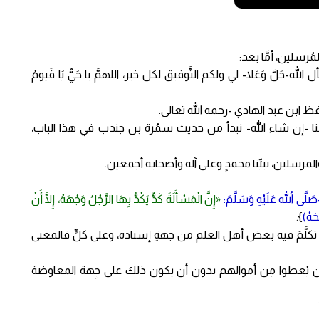
المُرسلين، أمَّا بعد:
ه-جَلَّ وَعَلا- لي ولكم التَّوفيق لكل خير، اللهمَّ يا حَيُّ يَا قَيومُ
افظ ابن عبد الهادي -رحمه الله تعالى.
َة، ولعلنا -إن شاء الله- نبدأ من حديث سمُرة بن جندب في هذا الباب،
ءِ والمرسلين، نبيِّنا محمدٍ وعلى آله وأصحابه أجمعين.
لَّى اللهُ عَلَيْهِ وَسَلَّمَ:
«إِنَّ الْمَسْأَلَةَ كَدٌّ يَكُدُّ بِهَا الرَّجُلُ وَجْهَهُ، إِلَّا أَنْ
حَهُ)
}.
د تكلَّمَ فيه بعض أهل العلم من جهةِ إسناده، وعلى كلٍّ فالمعنى
ين أن يُعطوا مِن أموالهم بدون أن يكون ذلك على جِهة المعاوضة
َح به.