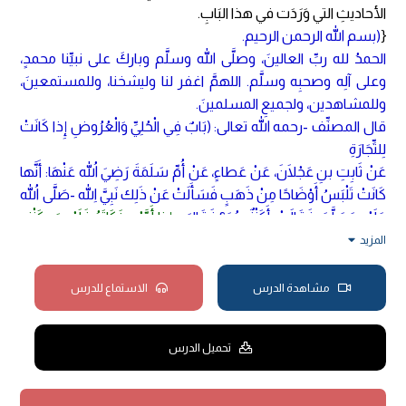
الأحاديثِ التي وَرَدَت في هذا البَابِ.
{
(بسم الله الرحمن الرحيم.
الحمدُ لله ربِّ العالينَ، وصلَّى الله وسلَّم وباركَ على نبيِّنا محمدٍ،
وعلى آلِه وصحبِه وسلَّم. اللهمَّ اغفر لنا وليشخنا، وللمستمعينَ،
وللمشاهدين، ولجميعِ المسلمينَ.
قال المصنِّف -رحمه الله تعالى:
(بَابٌ فِي الْحُلِيِّ وَالْعُرُوضِ إِذا كَانَتْ
لِلتِّجَارَةِ
عَنْ ثَابِتِ بنِ عَجْلَانَ، عَنْ عَطاءٍ، عَنْ أُمِّ سَلَمَةَ رَضِيَ اللهُ عَنْهَا: أَنَّها
كَانَتْ تَلْبَسُ أَوْضَاحًا مِنْ ذَهَبٍ فَسَأَلَتْ عَنْ ذَلِك نَبِيَّ اللهِ -صَلَّى اللهُ
عَلَيْهِ وَسَلَّمَ، فَقَالَتْ: أَكَنْزٌ هُوَ؟ فَقَالَ:
«إِذا أَدَّيْتِ زَكَاتَهُ فَلَيْسَ بِكَنْزٍ»
رَوَاهُ أَبُو دَاوُدَ، وَالدَّارَقُطْنِيُّ -وَهَذَا لَفظُهُ- وَالْحَاكِمُ -وَقَالَ: "صَحِيحٌ
المزيد
عَلَى شَرْطِ البُخَارِيِّ، وَلم يُخَرِّجَاهُ". وَقَالَ الْبَيْهَقِيُّ: "يَتَفرَّدُ بِهِ ثَابِتُ بنُ
عَجْلَانَ" وَهَذا لَا يَضُرُّ فَإِنَّ ثَابِتًا وَثَّقَهُ ابْنُ مَعِينٍ وَرَوَى لَهُ البُخَارِيُّ.
مشاهدة الدرس
الاستماع للدرس
وَاللهُ أَعْلَمُ)
)
}.
هذا الحديث فيه إيجاب الزَّكَاة في الْحُلِيِّ، وهذا الحديث قد تَكلَّم فيه
تحميل الدرس
أهلُ العلمِ مِن جِهتين:
الجهة الأولى: ثابت بن عجلان، وقد تفرَّد بالخبر، مع أنَّ عطاءً إمام
وتلاميذه كُثُر، لكن بما أنَّ ثابتًا مِنَ الثِّقاتِ، وقد أخرج له الإمام