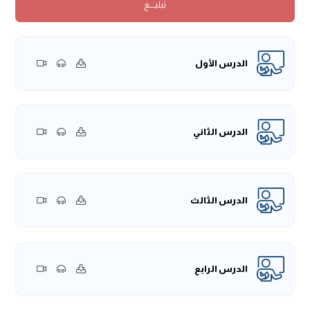
تبليــــغ
البُخَاري في صحيحه، فبالتَّالي تَفَرُّدَه لا يَضرُّ ولا يَقدح في الحديث.
الجهة الثانية: وهي أنَّ طائفة طعنوا في هذا الخبر من جِهةِ أنَّ
عطاء لم يلقَ أمَّ سلمة -رضي الله عنها- وبالتَّالي فهناك انقطاع.
وقوله هنا:
(كَانَتْ تَلْبَسُ أَوْضَاحًا مِنْ ذَهَبٍ)
، الأوضاح: نوع من أنواع
الدرس الأول
الْحُلِيِّ، سُمِّيَ بهذا الاسم لوضوحِ لَونِه وَبَيَاضِهِ.
قال:
(فَسَأَلَتْ عَنْ ذَلِك نَبِيَّ اللهِ -صَلَّى اللهُ عَلَيْهِ وَسَلَّمَ، فَقَالَتْ:
أَكَنْزٌ هُوَ؟)
، أي: هل يجب إخراج زكاة أو يُعدُّ كَنزًا؟ فإنَّ كان كنزًا فلابدَّ
من إخراج الزَّكَاة.
الدرس الثاني
فَقَالَ النبي -صلى الله عليه وسلم:
«إِذا أَدَّيْتِ زَكَاتَهُ فَلَيْسَ بِكَنْزٍ»
،
فهذا الحديث ظاهره إيجاب الزَّكَاة في الْحُلِيِّ.
وقد اختلف العلماء في هذه المسألة على قولين:
الدرس الثالث
القول الأول: أنَّ الْحُلِيّ المعدَّ للُّبسِ أو العاريَّة لا زكاة فِيهِ، وَهَذا
مَذهب الجُمهور، ومنهم مالكٌ والشَّافعيُّ وأحمدُ، واستدلوا على
ذلك بعددٍ مِن الأَدلَّة:
الدليل الأول: قياس الْحُلِيِّ على ما يستعمله الإنسان في خاصَّةِ
الدرس الرابع
نفسه من ثيابه وَمَركُوبِه وَمَسكَنِه، فإنَّه لا زكاة فيه؛ لأنَّها
للاستعمال الشَّخصي، قالوا: فهكذا الْحُلِيِّ.
وقالوا: إنَّ الزَّكَاة إنَّما تجب في الأموال التي تنمو، والْحُلِيِّ لا ينمو.