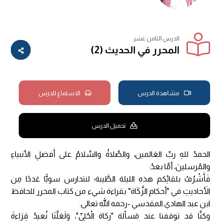
الدرس الثامن عشر
المحرر في الحديث (2)
مشاهدة الدرس
الاستماع للدرس
تحميل الدرس
الحمدُ للهِ ربِّ العَالمين، والصَّلاةُ والسَّلامُ على أَفضلِ الأنبياءِ
والمُرسلينَ، أمَّا بعدُ:
فَأَشْرُفُ بلقائِكم هذه الليلة الطَّيبة؛ لنتدارس سويًّا عَددًا مِن
الأَحاديثِ في "أحكام الزَّكَاة" بقراءة شيء من كتاب المحرر للحافظ
ابن عبد الهادي المقدسي -رحمه الله تعالى.
وكنَّا قد توقفنا عند مَسألة "زكاة الْحُلِيِّ"، وَلَعَلَّنَا نُعيدُ قِرَاءةَ