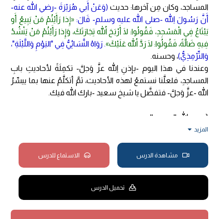
المساجد، وكان مِن آخرها: حديث
(وَعَنْ أَبي هُرَيْرَةَ -رضي الله عنه-
أَنَّ رَسُولَ اللهِ -صلى الله عليه وسلم- قَالَ:
«إِذا رَأَيْتُمْ مَنْ يَبِيعُ أَو
يَبْتَاعُ فِي الْمَسْجِدِ، فَقُولُوا: لَا أَرْبَحَ اللهُ تِجَارَتَكَ، وَإِذا رَأَيْتُمْ مَنْ يَنْشُدُ
فِيهِ ضَالَّةً، فَقُولُوا: لَا رَدَّ اللهُ عَلَيْكَ»
. رَوَاهُ النَّسَائِيُّ فِي "اليَوْمِ وَاللَّيْلَةِ"،
وَالتِّرْمِذِيُّ)
، وحسنه.
وعندنا في هذا اليوم -بإذنِ اللهِ عزَّ وَجلَّ- تكمِلَةً لأحاديثِ بابِ
المساجدِ، فلعلَّنا نستمعُ لهذه الأحاديث، ثمَّ أتكلَّمُ عنها بما ييسِّرُ
الله -عزَّ وَجلَّ- فتفضَّل يا شيخ سعيد -بارك الله فيك.
{بسم الله الرحمن الرحيم.
الحمدُ لله ربِّ العالمينَ، والصَّلاةُ والسَّلامُ على أشرفِ الأنبياءِ
المزيد
والمرسلينَ، نبيِّنا محمدٍ وعلى آله وصحبِه أجمعينَ، اللهمَّ اغفر لنا
ولشيخِنا وللمشاهدين ولجميعِ المسلمينَ.
مشاهدة الدرس
الاستماع للدرس
قال المصنِّف -رحمه الله تعالى:
(وَعَنْ حَكِيمِ بنِ حِزَامٍ -رضي الله
عنه- قَالَ: قَالَ رَسُولُ اللهِ -صلى الله عليه وسلم:
«لَا تُقَامُ الْحُدُودُ
تحميل الدرس
فِي الْمَسَاجِدِ وَلَا يُسْتَقَادُ فِيهَ»
. رَوَاهُ أَحْمدُ وَأَبُو دَاوُد، وَفِي إِسْنَادهِ
انْقِطَاعٌ)
}.
هذا الحديث ذكرَ المؤلِّف فيه علَّةً، ألا وهي الانقطاع، ذلك لأنَّ مِن