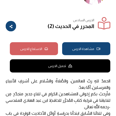
الدرس السادس
المحرر في الحديث (2)
مشاهدة الدرس
الاستماع للدرس
تحميل الدرس
الحمدُ للهِ ربِّ العالمينَ، والصَّلاةُ والسَّلام على أشرفِ الأنبياءِ
والمرسلينَ، أمَّا بعدُ:
فأرحبُ بكم إخواني المشاهدينَ الكرام في لقاءٍ جديدٍ متجدِّدٍ مِن
لقاءاتنا في قراءة كتابِ المُحرَّر للحافظِ ابن عبد الهادي المقدسي
-رحمه الله تعالى.
وفي لقائنا السَّابق ابتدأنا بدراسةِ أوائل الأحاديث الواردة في بابِ