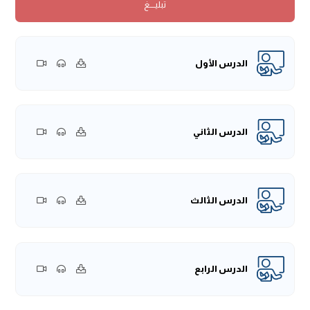
تبليــــغ
رواته زُفر بن وثيمة، وقد رواه عن حكيم بن حزام، وأكثرُ أهلِ العلم
على أنَّه لم يلقَه، ولذلك حكموا على هذا الخبر بأنَّ فيه انقطاعًا، إلا
أنَّه وردَ عندَ الإمامِ أحمد بإسنادٍ آخرٍ من طريقِ العباسِ بن عبد
الرحمن المدني، وهو مجهولٌ، وبالتَّالي لا يصحُّ أن يُقوَّى بروايته، ثم
الدرس الأول
إنَّ هذا الخبرَ قد اختَلف رواته، فبعضُهم رواه عن حكيم بن حزام
موقوفًا عليه، وبعضُهم رواه عن حكيم بن حزام مرفوعًا إلى النَّبيِّ
-صلى الله عليه وسلم- ولذلك فإنَّ هذا الخبر لأهلِ العلم فيه
توقُّفٌ، والخبرُ قد اشتملَ على شيئينِ مِن أحكامِ المساجدِ:
الدرس الثاني
الأوَّلُ: إقامةُ الحدودِ، فظاهرُ الخبرِ المنع مِن إقامةِ الحدودِ في
المساجد، وهذا المعنى مُتوافقٌ مع ما جاءت به الشَّريعة مِن كونِ
المساجدِ قد بُنيَت لذكرِ الله -عزَّ وَجلَّ- وإقامةِ الصَّلاة، وإقامةُ
الدرس الثالث
الحدودِ فيها إشغالٌ لها عن المقصودِ الذي بُنيَت من أجلِهِ.
وأمَّا الأمرُ الثَّاني فهو في قولِه:
«وَلَا يُسْتَقَادُ فِيهَ»
، المرادُ بذلك:
إقامةُ القَوَدِ الذي هو قَتْل القاتل، ومِن المعلوم أنَّ مثل ذلك
يكونُ فيه دمٌ ونجاسةٌ، ويكونُ فيه أعمالٌ وأفعالٌ مخالِفة للمعنى
الدرس الرابع
الذي من أجلِه بُنيَ المسجدُ من ذكرٍ الله -عزَّ وَجلَّ- وطاعتِه، وإقامةِ
الصَّلاة والذِّكرِ فيه.