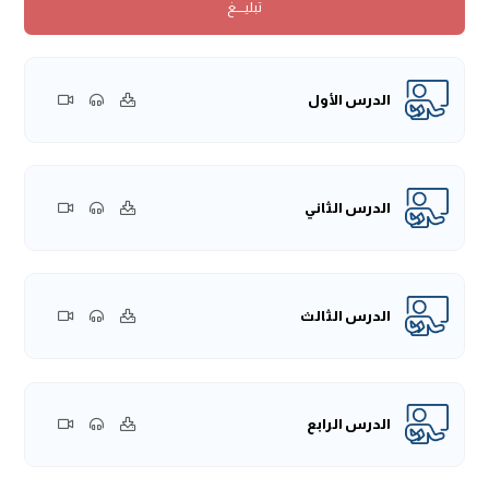
تبليــــغ
يُنفِقُونَ
(16)
فَلَا تَعْلَمُ نَفْسٌ مَّا أُخْفِيَ لَهُم مِّن قُرَّةِ أَعْيُنٍ جَزَاءً بِمَا
كَانُوا يَعْمَلُونَ﴾
[السجدة: 16].
وكانَ النَّبيُّ -صلى الله عليه وسلم- يحافظ على قيامِ اللَّيلِ في
رمضان وفي غيرِ رمضان، وكانَ مِن شأن النَّاس في رمضان أن
الدرس الأول
يُصلُّوا معَ إمامٍ، فإذا صلَّى النَّبيُّ -صلى الله عليه وسلم- صلاة
العشاء دخلَ، وتفرَّق الناس مع أئمة متعدِّدين في المسجدِ، فكانَ
الرَّجلُ يصلِّي، ويُصلِّي بصلاته الرَّجلُ والرجلان، والخمسة والستَّة،
ونحو ذلك.
الدرس الثاني
وقد رغَّب النَّبيُّ -صلى الله عليه وسلم- النَّاسَ في أن يستمرُّوا مع
إمامهم حتى ينصرف، فقال:
«مَنْ قَامَ مَعَ الإِمَامِ حَتَّى يَنْصَرِفَ كُتِبَ
لَهُ قِيَامُ لَيْلَةٍ»
[80].
الدرس الثالث
ولعلَّنا أن نأخذَ شيئًا مِن الأحاديث الواردة في قيامِ شهرِ رمضان.
{بسم الله الرحمن الرحيم.
الحمدُ للهِ ربِّ العالمين، وصلَّى الله وسلَّم على نبيِّنا محمدٍ، وعلى آلِهِ
وصحبِهِ وسلَّم.
الدرس الرابع
اللهمَّ اغفر لنا ولشيخنا، وللمستمعينَ، وللمشاهدينَ، ولجميعِ
المسلمينَ.
قال المصنِّف -رحمه الله تعالى:
(بَابٌ فِي قِيامِ شَهْرِ رَمَضَانَ