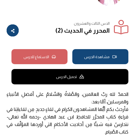
الدس الثالث والعشرون
المحرر في الحديث (2)
مشاهدة الدرس
الاستماع للدرس
تحميل الدرس
الحمدُ لله ربِّ العالمين، والصَّلاةُ والسَّلامُ على أفضلِ الأنبياءِ
والمرسلينَ، أمَّا بعد:
فأرحبُ بكم أيُّها المشاهدون الكرام في لقاءٍ جديدٍ مِن لقاءاتِنا في
قراءةِ كتابِ المحرَّر للحافظِ ابن عبد الهادي -رحمه الله تعالى-
نتدارسُ فيه شيئًا مِن أحاديث الأحكامِ التي أوردها المؤلِّف في
كتابِ الصِّيامِ.