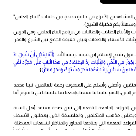
ي المشاهدين الأعزاء في حلقةٍ جديدةٍ من حلقات "البناء العلمي"
 وسهلًا بكم فضيلة الشيخ}.
عات والأبناء الطلاب والطالبات في برنامج البناء العلمي، وفي الدرس
ثبات للأسماء والصفات وبيان حقيقة الجمع بين الشرع والقدر،
 عند قول شيخ الإسلام ابن تيمية -رحمه الله-:
(أَنَّهُ لِقَائِلِ أَنْ يَقُولَ: لَا
َجُوزُ فِي النَّفْيِ وَالْإِثْبَاتِ إذْ الِاعْتِمَادُ فِي هَذَا الْبَابِ عَلَى مُجَرَّدِ نَفْيِ
ُ مَا مِنْ شَيْئَيْنِ إلَّا بَيْنَهُمَا قَدْرٌ مُشْتَرَكٌ وَقَدْرٌ مُمَيَّزٌ)
}.
 للمتقين، وأصلي وأسلم على المبعوث رحمة للعالمين، نبينا محمد
ين، اللهم علمنا ما ينفعنا وانفعنا بما علمتنا يا حي يا قيوم، أما
لقواعد الجامعة النافعة التي تبين صحة معتقد أهل السنة
، وبطلان مذهب المتكلمين والفلاسفة الذين يعطلون الأسماء
ن القواعد المهمة التي يحتاجها المحاور والمناظر لشبهات المعطلة،
 التعطيل تعطيلاً كلياً للأسماء والصفات أو كان تعطيلاً كلياً