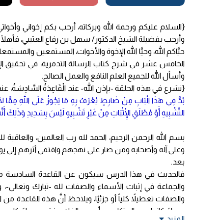
{السلام عليكم ورحمة الله وبركاته، أرحب بكم إخواني وأخوات
وأرحب بفضيلة الشيخ الدكتور/ سهل بن رفاع العتيبي، فأهلًا
حيَّاكم الله، وحيَّا الله الإخوة والأخوات، المستمعين والمستم
الخامس عشر في شرح كتاب الرسالة التدمرية، في تحقيق الإ
وأسأل الله للجميع العلم النافع والعمل الصالح.
{نشرع في هذه الحلقة -بإذن الله- عند الْقَاعِدَةُ السَّادِسَةُ،
بُدَّ فِي هَذَا الْبَابِ مِنْ ضَابِطٍ يُعْرَفُ بِهِ مَا يَجُوزُ عَلَى اللَّهِ مِمَّا لَا ي
التَّشْبِيهِ أَوْ مُطْلَقِ الْإِثْبَاتِ مِنْ غَيْرِ تَشْبِيهٍ لَيْسَ بِسَدِيدِ وَذَلِكَ أَنَّه
بسم الله الرحمن الرحيم، الحمد لله رب العالمين، والعاقبة
وعلى آله وأصحابه ومن صار على نهجهم واقتفى أثرهم إلى يوم الد
بعد.
فالحديث في هذا الدرس سيكون عن القاعدة السادسة من ا
والجماعة في إثبات الأسماء والصفات لله -تبارك وتعالى-
والصفات تعطيلاً كلياً أو جزئيًا، ويلاحظ أنَّ هذه القاعدة م
سواءً كانوا من المتكلمين أو من الفلاسفة، وسواءً كان هذا
المزيد