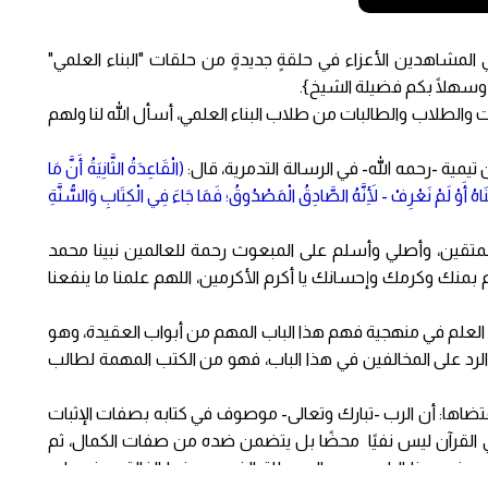
ي المشاهدين الأعزاء في حلقةٍ جديدةٍ من حلقات "البناء العلمي"
 وسهلًا بكم فضيلة الشيخ}.
عات والطلاب والطالبات من طلاب البناء العلمي، أسأل الله لنا ولهم
يمية -رحمه الله- في الرسالة التدمرية، قال:
(الْقَاعِدَةُ الثَّانِيَةُ أَنَّ مَا
ْنَاهُ أَوْ لَمْ نَعْرِفْ - لِأَنَّهُ الصَّادِقُ الْمَصْدُوقُ؛ فَمَا جَاءَ فِي الْكِتَابِ وَالسُّنَّةِ
 للمتقين، وأصلي وأسلم على المبعوث رحمة للعالمين نبينا محمد
م بمنك وكرمك وإحسانك يا أكرم الأكرمين، اللهم علمنا ما ينفعنا
ب العلم في منهجية فهم هذا الباب المهم من أبواب العقيدة، وهو
لرد على المخالفين في هذا الباب، فهو من الكتب المهمة لطالب
ُقتضاها: أن الرب -تبارك وتعالى- موصوف في كتابه بصفات الإثبات
ي القرآن ليس نفيًا محضًا بل يتضمن ضده من صفات الكمال، ثم
لفين في هذا الباب، وهم المعطلة الذين وصفوا الخالق -عز وجل-