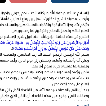
{السلام عليكم ورحمة الله وبركاته، أرحب بكم إخواني وأخوات
وأرحب بفضيلة الشيخ الدكتور/ سهل بن رفاع العتيبي، فأهلًا
حيَّاكم الله، وحيَّا الله الإخوة والأخوات المستمعين والمستم
العلم النافع والعمل الصالح والتوفيق لما يحب ويرضى.
{نشرع في هذه الحلقة -بإذن الله- عند قول شيخ الإسلام ابن ت
أَخْبَرَ بِهِ الرَّسُولُ عَنْ رَبِّهِ فَإِنَّهُ يَجِبُ الْإِيمَانُ بِهِ - سَوَاءٌ عَرَفْنَا مَع
وَجَبَ عَلَى كُلِّ مُؤْمِنٍ الْإِيمَانُ بِهِ وَإِنْ لَمْ يَفْهَمْ مَعْنَاهُ)
}.
بسم الله الرحمن الرحيم، الحمد لله رب العالمين، والعاقبة
وعلى آله وأصحابه وأتباعه بإحسان إلى يوم الدين، وأعنا معه
وانفعنا بما علمتنا يا حي يا قيوم، أما بعد.
فأكرر وأعيد أهمية العناية بهذا الكتاب النفيس المهم لطال
باب الأسماء والصفات، وتحقيق الإثبات للأسماء والصفات وا
العلم على وجه الخصوص.
بعد أن انتهى المصنف -رحمه الله- من القاعدة الأولى التي م
وصفات النفي، وفرع على هذه القاعدة: أن النفي الذي جاء ف
ذكر الشواهد على هذا الفرع، ثم انتقل إلى الرد على المخا
المزيد