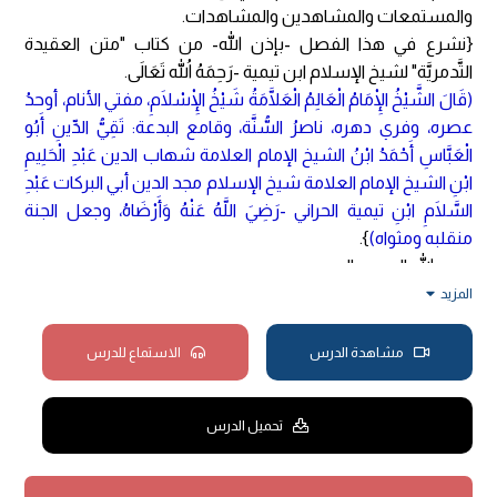
والمستمعات والمشاهدين والمشاهدات.
{نشرع في هذا الفصل -بإذن الله- من كتاب "متن العقيدة
التَّدمريَّة" لشيخ الإسلام ابن تيمية -رَحِمَهُ اللهُ تَعَالَى.
(قَالَ الشَّيْخُ الْإِمَامُ الْعَالِمُ الْعَلَّامَةُ شَيْخُ الْإِسْلَامِ، مفتي الأنام، أوحدُ
عصره، وفري دهره، ناصرُ السُّنَّة، وقامع البدعة: تَقِيُّ الدِّينِ أَبُو
الْعَبَّاسِ أَحْمَدُ ابْنُ الشيخ الإمام العلامة شهاب الدين عَبْدِ الْحَلِيمِ
ابْنِ الشيخ الإمام العلامة شيخ الإسلام مجد الدين أبي البركات عَبْدِ
السَّلَامِ ابْنِ تيمية الحراني -رَضِيَ اللَّهُ عَنْهُ وَأَرْضَاهُ، وجعل الجنة
منقلبه ومثواه)
}.
بسم الله الرحمن الرحيم.
الحمدُ لله رب العالمين، والعاقبة للمتقين، وأُصلِّي وأسلم على
المزيد
المبعوث رحمة للعالمين، نبينا محمدٍ، وعلى آله وأصحابه وأتباعه،
وعلى كل مَن صلَّى وسلَّم عليه.
مشاهدة الدرس
الاستماع للدرس
أما بعدُ؛ فأرحب بالأبناء والطلاب والطالبات في هذا البرنامج
العلمي "البناء العلمي"، وفي هذا المقرر الموسوم بـ "التَّدمريَّة"
تحميل الدرس
والتي سمَّاها شيخ الإسلام ابن تيمية -رَحِمَهُ اللهُ تَعَالَى- "تحقيق
الإثبات للأسماء والصفات، وبيان حقيقة الجمع بين القدر
والشَّرع".