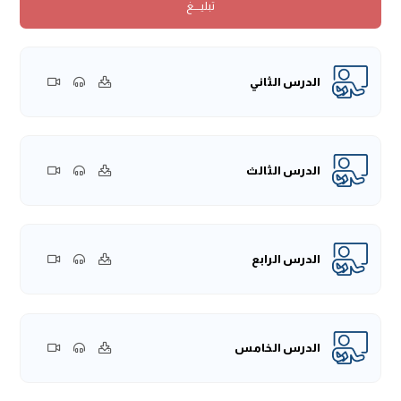
تبليــــغ
وهذا الكتاب من الكتب المهمَّة التي ألفها ابن تيمية -رَحِمَهُ اللهُ
تَعَالَى- وتعتبر مدخلًا لمعرفة كتب ابن تيمية المطوَّلة كـ "درء
تعارض العقل والنقل، ونقض تأسيس الجهميَّة"، فالذي يُريد
فهم الكتب المطوَّلة لشيخ الإسلام لابدَّ أن يقرأ هذه الرسالة
الدرس الثاني
الموسومة بــ "الرسالة التَّدمريَّة".
هذه الرسالة في نُسَخها وفي مخطوطاتها وردَ لها العديد من
الأسماء، وربما هذا الاسم الموجود على النُّسخة المحَقَّقة التي
حققها شيخنا الدكتور محمد بن عودة السعوي في رسالته
الدرس الثالث
للماجستير هو الأقرب إلى مسمى هذه الرسالة، فمن المسميات:
العقيدة التدمرية، أو الرسالة التدمرية، لكن الذي جاء عن ابن تيمية
-رَحِمَهُ اللهُ تَعَالَى- كما في بعض كتبه أنه سماها بـ "المسائل
الدرس الرابع
التدمرية"، قال: "وقد ذكرنا في جواب المسائل التَّدمرية الملقَّب
بتحقيق الإثبات للأسماء والصفات وبيان حقيقة الجمع بين الشرع
والقدر".
وكما تلاحظون أنَّ هذا العنوان يُبيِّن مضمون هذا الكتاب "تحقيق
الدرس الخامس
الإثبات للأسماء والصفات وبيان حقيقة الجمع بين الشرع والقدر".
وقال: "لا يجوز الاكتفاء فيما يُنزَّه الرَّب عنه على ما ورد السَّمع
والخبر به، فيُقال: كل ما ورد به الخبر أثبتناه، وما لم يرد به لم نثبته؛