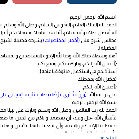
{بسم الله الرحمن الرحيم
الحمد لله الملك العلام، القدوس السلام، وصلى الله وسلم ع
آله أفضل صلاة وأتم سلام، أمَّا بعد؛ فأهلا وسهلا بكم أ
مجالس شرح متن
(أخصر المختصرات)
يشرحه فضيلة الشيخ/ 
الفضيلة}.
أهلا وسهلا، حياك الله، وحيا الله الإخوة المشاهدين والمشاه
{أحسن الله إليكم، وبارك فيكم، ونفع بكم.
أستأذنكم في استكمال ما توقفنا عنده}.
تفضل، الله يحفظك.
{أحسن الله إليكم.
قال- رحمه الله:
(وَإِنْ اشْتَرَى عَرْضًا بِنِصَابٍ غَيْرَ سَائِمَةٍ بَنَى عَلَى 
بسم الله الرحمن الرحيم.
الحمد لله رب العالمين، وصلى الله وسلم وبارك على نبينا محمد، و
فأسأل الله -جل وعلا- أن يعصمنا وإياكم من الفتن، ما ظهر
يحفظ بنا الإسلام والسنة، وأن يجعلنا عليها قائمين ولها ن
وأزواجنا، وذرياتنا، وأحبابنا، والمسلمين.
المزيد