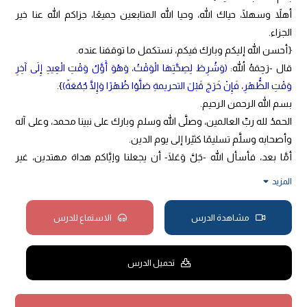
أهلاً وسهلًا، حياك الله، وحيا الله المتابعين جميعًا، جزاكم الله عنا خير
الجزاء.
{أحسن الله إليكم وبارك فيكم، نستكمل ما توقفنا عنده.
قال -رَحِمَهُ اللهُ:
(وَشُرِطَ لِصِحَّتِهَا الْوَقْتُ، وَهُوَ أَوَّلُ وَقْتِ الْعِيدِ إِلَى آخِرِ
وَقْتِ الظُّهْرِ، فَإِنْ خَرَجَ قَبْلَ التحريمةِ صَلَّوْا ظُهْرًا وَإِلَّا جُمُعَةً)
}.
بسم الله الرحمن الرحيم.
الحمدُ لله ربِّ العالمين، وصلَّى الله وسلم وبارك على نبينا محمد، وعلى آله
وأصحابه وسلَّم تسليمًا كثيًرا إلى يوم الدين.
أمَّا بعد، فأسأل الله -جَلَّ وَعَلَا- أن يجعلنا وإيَّاكم هداة مهتدين، غير
ضالِّين ولا مضلِّين، وأن يحفظنا بالعلم والإسلام قائمين قاعدين
المزيد
راقدين، وألا يشمت بنا الأعداء ولا الحاسدين، وأن يحفظنا من الزَّيغ،
وأن يمنعنا من الزَّلل، وأن يحفظنا مستقيمين قائمين على السنة
مشاهدة الدرس
الاستماع للدرس
والهدى، إنَّ ربنا جواد كريم.
لا يزال الحديث موصولًا استكمالًا لِمَا جرى في المجلس الماضي، وفي
تحميل الدرس
الدرس الذَّاهب، في أحكام صلاة الجمعة، فالمؤلف -رَحِمَهُ اللهُ تَعَالَى- بعد
أن شرع واستهلَّ هذا الفصل بذكر مَن تجب عليهم الجمعة، وذكر
فيهم ستة شروط، وذكر ما يتعلق بفعل صلاة الجمعة قبل وقتها، أو