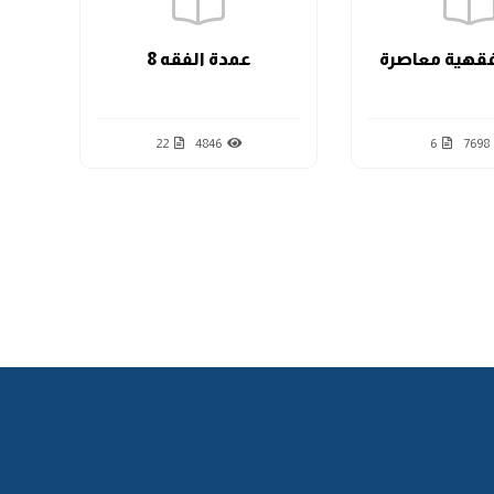
قهية معاصرة
عمدة الفقه 8
22
4846
6
7698