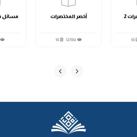
ات 2
أخصر المختصرات
مسائل ف
18
127332
18