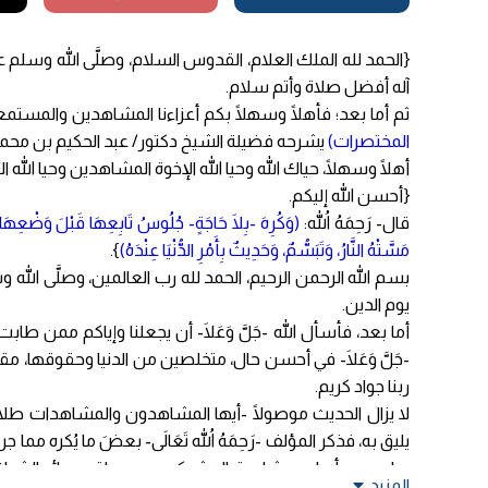
{الحمد لله الملك العلام، القدوس السلام، وصلَّى الله وسلم ع
آله أفضل صلاة وأتم سلام.
ثم أما بعد؛ فأهلًا وسهلًا بكم أعزاءنا المشاهدين وال
المختصرات)
يشرحه فضيلة الشيخ دكتور/ عبد الحكيم بن محمد 
أهلًا وسهلًا، حياك الله وحيا الله الإخوة المشاهدين وحيا الله ا
{أحسن الله إليكم.
قال- رَحِمَهُ اللهُ:
(وَكُرِهَ -بِلَا حَاجَةٍ- جُلُوسُ تَابِعِهَا قَبْلَ وَضْعِهَا، و
مَسَّتْهُ النَّارُ، وَتَبَسُّمٌ، وَحَدِيثٌ بِأَمْرِ الدُّنْيَا عِنْدَهُ)
}.
بسم الله الرحمن الرحيم، الحمد لله رب العالمين، وصلَّى الله 
يوم الدين.
أما بعد، فأسأل الله -جَلَّ وَعَلَا- أن يجعلنا وإياكم ممن طاب
-جَلَّ وَعَلَا- في أحسن حال، متخلصين من الدنيا وحقوقها، مقبل
ربنا جواد كريم.
لا يزال الحديث موصولًا -أيها المشاهدون والمشاهدات طلاب
يليق به، فذكر المؤلف -رَحِمَهُ اللهُ تَعَالَى- بعضَ ما يُكره م
وباب من أبواب مشابهة المشركين، ووسيلة وسائر الشرك بالله 
المزيد