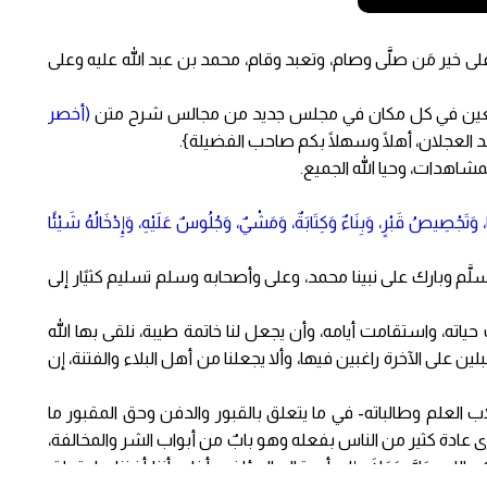
لى خير مَن صلَّى وصام، وتعبد وقام، محمد بن عبد الله عليه وعلى
مستمعين في كل مكان في مجلس جديد من مجالس شرح متن
(أخصر
العجلان، أهلًا وسهلًا بكم صاحب الفضيلة}.
لمشاهدات، وحيا الله الجميع.
َتَجْصِيصُ قَبْرٍ، وَبِنَاءٌ وَكِتَابَةٌ، وَمَشْيٌ، وَجُلُوسٌ عَلَيْهِ، وَإِدْخَالُهُ شَيْئًا
وسلَّم وبارك على نبينا محمد، وعلى وأصحابه وسلم تسليم كثيًار إلى
ت حياته، واستقامت أيامه، وأن يجعل لنا خاتمة طيبة، نلقى بها الله
ين على الآخرة راغبين فيها، وألا يجعلنا من أهل البلاء والفتنة، إن
 العلم وطالباته- في ما يتعلق بالقبور والدفن وحق المقبور ما
ما جرى عادة كثير من الناس بفعله وهو بابٌ من أبواب الشر والمخالفة،
-جَلَّ وَعَلَا-، إلى أن قال المؤلف وأظن أننا أخذنا ما يتعلق