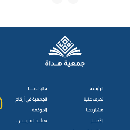
مقام عظيم، مقام خوف وتذكر للآخرة وتعظيمٌ لها، فحال المتبسم
ال التي هي حال انتهاء لعمر هذا الشخص وانتقال لآخرته وإقبال على
أم بلاء وشر وعذاب؟ حال عظيمة! فلا يحسن أن يكون الإنسان على
القبر كأن على رؤوسهم الطير، فالذي على طير -عصفور أو غيره-
نسان إذا كان كذلك لو كان عليه طير فإنه إذا كان في الدَّفن من
وأصحابه وتعظيمًا لهذه الحال وشفقةً منها ما يمتنع من ذلك،
الحصباء- ولم يكلمه وهجره لأجل هذا، يعني كأنه مستهتر! وأعظم
الإنسان لا منتهى لحياته، أو لن يرد هذا المورد، أو لن يأتي اليوم
ف والتعلق بالدنيا والفرح بها، وعدم الاتعاظ بالمواعظ والتذكر
ميتًا وهو يهودي قام وقال:
«إنَّ لِلمَوتِ فَزَعً»
، فكيف إذا كان قريبًا
ما يكون فيه من الدعاء له؟! فلا يجوز للإنسان أن يكون منشغلًا
ويتأسَّى بنبيه
ﷺ
.
الرئيسة
قالوا عنـــــا
تعرف علينا
الجمعية في أرقام
 الذي فيه حفظ لحق الميت، لكن إذا اضطر إلى ذلك جاز.
مشاريعنا
الحوكمة
ي حال بلاءٍ أو حربٍ، أو كان ذلك في حال وباءٍ ومرضٍ؛ فليس مجرد
الأخبــار
هيئـــة التدريـــس
 تخرج روائحها، أما إذا أمكن فحتى لو كانت كثيرة، ما دام أنه يمكننا