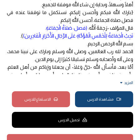
أهلًا وسهلًا، وبداية إن شاء الله موفقة للجميع.
{بارك الله فيكم وأحسن إليكم، نستكمل ما توقفنا عنده في
فصل صلاة الجماعة، أحسن الله إليكم.
قال المؤلف -رَحِمَهُ اللهُ:
(فصل: صَلَاةُ الْجَمَاعَةِ.
تَجِبُ الْجَمَاعَةُ لِلْخَمْسِ الْمُؤَدَّاةِ عَلَى الرِّجَالِ الْأَحْرَارِ الْقَادِرِينَ)
}.
بسم الله الرحمن الرحيم.
الحمد لله رب العالمين، وصلى الله وسلم وبارك على نبينا محمد،
وعلى آله وأصحابه وسلم تسليمًا كثيرًا إلى يوم الدين.
أمَّا بعد، فأسأل الله -جَلَّ وَعَلَا- أن يجعلنا وإياكم من أهل العلم،
وأن يرفعنا فيه، وأن يرفع بنا منار العلم، وأن يجعلنا من أهله، وفي
جادته وميدانه، وأن يحشرنا في زمرة العلماء الربانيين، يا رب
المزيد
العالمين، وأن يغفر لنا ولوالدينا وأزواجنا وذرياتنا وأحبابنا
والمسلمين.
مشاهدة الدرس
الاستماع للدرس
أيُّها المشاهدون، طلاب العلم وطالباته، ما أحسن أن نلتقي في
العلم! وأن نتعاون عليه! وأن نقضي فيه أوقاتنا! وأن نمضي فيه
تحميل الدرس
أعمارنا! وأن نتقرب به إلى ربنا! ولن يكون ذلك إلا بنية خالصة طيبة،
يرجو بها الإنسان رفع الجهل عن نفسه، واقتفاء سنة نبيه
ﷺ
،
ونفع غيره، خاصة ما يكون ذلك في العبادات التي يعالجها المرء