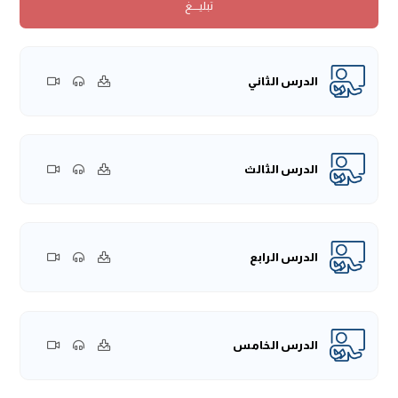
تبليــــغ
في كل يوم وليلة، ويطلب فيها التمام، وهي الصلاة التي إن صَحَّت
صَحَّ سائر عمله، وقُبل سائر ما تقرب به إلى ربه، وإن فسدت كان
لِمَا سواه أفسد وأضيع، والله يتولانا برحماته.
هذا الفصل في صلاة الجماعة، ومن المكملات لأحكام الصلاة،
الدرس الثاني
ومما يتحتم على الطالب معرفته، والجماعة مما جاء الشرع بالحثِّ
عليها، وطلب الاجتماع والاهتداء بهديها في مواطن كثيرة، وكانت
الشرائع كلها دالة على ذلك آمرة به، تجتمع فيه القلوب وتجتمع به
الأبدان، فيجتمعون على إمام واحد فلا يختلفون عليه، وهو الإمام
الدرس الثالث
الأعظم الذي يعقدون به بيعتهم، ويُمضون بذلك أمرهم، و
يبقون على ذلك جماعتهم، ويجتمعون في عبادات في أحوال
مُتعدِّدة، تختلف صور هذه الاجتماعات، وتبقى الحقيقة الواحدة أنَّ
الدرس الرابع
هذا دين الاجتماع، ودين الائتلاف، ودين المحبة، ودين الصفاء، يلتقي
فيه المسلمون، ويتقاربون، ويتعاونون، ويهتدون، يبعدون عنهم
الشياطين، وينفون عنهم السوء، ويفارقون الشر والأذى والقذى،
ويتعاونون على البرِّ والتقوى.
الدرس الخامس
في مثل صلاة الجماعة يجتمعون، في كل يوم خمس مرات،
ويجتمعون في الأسبوع مرة في صلاة الجمعة، ويجتمعون في كل
عام في صلاة العيدين، ويجتمع أهل الأرض قاطبة في الحج، وكل