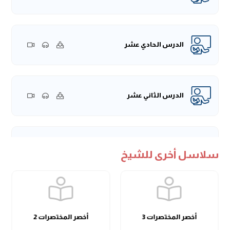
أنواع من ثغراتٍ قد تفضي إلى خلافاتٍ أكبر من ذلك بكثير، ولأجل
ذلك نُهي عن التشبه وهو مظهر من المظاهر الظاهرة بالكفار،
لِمَا يحمل فيه من التوافق لهؤلاء في موافقتهم في ألبستهم أو
الدرس الحادي عشر
في بعض أفعالهم أو في بعض عاداتهم أو أعيادهم أو سواها.
لا نحب الإطالة، لكنها مُقدمة لابد منها في مثل هذا الباب
العظيم، والفصل الذي عقده المؤلف رَحِمَهُ اللهُ تعالى.
يقول المؤلف:
(تَجِبُ الْجَمَاعَةُ)
، الوجوب هنا وجوبًا عينيًّا، وهذا هو
الدرس الثاني عشر
مشهور المذهب عند الحنابلة -رَحِمَهُم اللهُ- وقول في مذهب
الإمام مالك وغيره.
وأصل ذلك: أنَّ الله -جَلَّ وَعَلَا- أمرَ بإقامة الصلاة في حال الحرب
جماعة مع ما يفوت من بعض أركانها، فما كان لذلك إلا أن يدل
الدرس الثالث عشر
على الوجوب، لأنه في أحلك الظروف وأشدها أُمر بالاجتماع
سلاسل أخرى للشيخ
والجماعة، وتُركت بعض الأركان والواجبات تحصيلًا لمصلحتها،
والنبي
ﷺ
قال:
«لقَدْ هَمَمْتُ أنْ آمُرَ بحَطَبٍ، فيُحْطَبَ، ثُمَّ آمُرَ
بالصَّلاَةِ، فيُؤَذَّنَ لَهَا، ثُمَّ آمُرَ رَجُلًا فَيَؤُمَّ النَّاسَ، ثُمَّ أُخَالِفَ إلى رِجَالٍ،
الدرس الرابع عشر
فَأُحَرِّقَ عليهم بُيُوتَهُمْ»
، ويقول ابن مسعود: "لقَدْ رَأَيْتُنَا وَما
يَتَخَلَّفُ عَنِ الصَّلَاةِ إلَّا مُنَافِقٌ قدْ عُلِمَ نِفَاقُهُ، أَوْ مَرِيضٌ" .
أخصر المختصرات 3
أخصر المختصرات 2
وإن قال من قال من أهل العلم: إنها فرض كفاية، كما هو