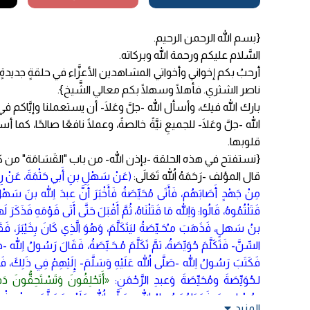
{بسم الله الرحمن الرحيم.
السَّلام عليكم ورحمة الله وبركاته.
أرحبُ بكم إخواني وأخواتي المشاهدين الأعزَّاء في حلقةٍ جديدة
ناصر الشثري. فأهلًا وسهلًا بكم معالي الشَّيخ}.
بارك الله فيك، وأسأل الله -جلَّ وعَلَا- أن يستعملنا وإيَّاك
الله -جلَّ وعَلَا- للجميعِ نيَّةً خالصةً، وعملًا نافعًا صالحًا، كما 
قلوبها.
{نستفتح في هذه الحلقة -بإذن الله- من باب "القَسَامَة" من كتا
قال المؤلف -رَحَمَهُ اللهُ تَعَالَى:
(عَنْ سَهْلِ بنِ أَبي حَثْمَةَ، عَنْ رِجَال
مِنْ جَهْدٍ أَصَابَهُم، فَأَتَى مُحَيِّصَةُ فَأَخْبَرَ أَنَّ عبدَ اللهِ بنَ سَهْل
قَتَلْتُمُوهُ، قَالُوا: وَاللهِ مَا قَتَلْنَاهُ، ثُمَّ أَقْبَلَ حَتَّى أَتَى قَوْمَهِ فَذَكَرَ
بنُ سَهلٍ، فَذَهَبَ مـُحَـيِّصَةُ ليَتَكَلَّمَ، وَهُوَ الَّذِي كَانَ بِخَيْبَرَ، فَ
السِّنَّ- فَتَكَلَّمَ حُوَيِّصَةُ، ثمَّ تَكَلَّمَ مُـحَـيِّصَةُ، فَقَالَ رَسُولُ اللهِ -ص
فَكَتَبَ رَسُولُ اللهِ -صَلَّى اللهُ عَلَيْهِ وَسَلَّمَ- إِلَيْهِمْ فِي ذَلِكَ، فَكَتَب
لـحُوَيِّصَةَ ومُحَيِّصَةَ وَعبدِ الرَّحْمَنِ:
«أَتَحْلِفُونَ وَتَسْتَحِقُّونَ دَ
بِمُسْلِمِينَ، فَوَدَاهُ رَسُولُ اللهِ -صَلَّى اللهُ عَلَيْهِ وَسَلَّمَ- مِنْ عِنْدِهِ
المزيد