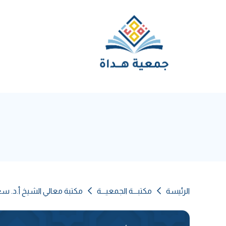
الرئيسة
مكتبـــة الجمعيـــة
مكتبة معالي الشيخ أ.د. س