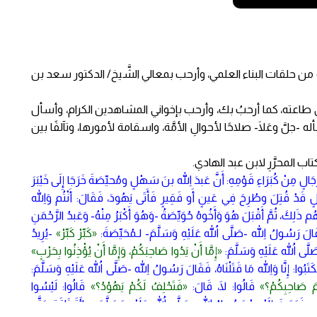
ٍ من حلقات البناء العلمي، وأرحب بمعالي الشَّيخ/ الدكتور سعد بن
م في طاعته، كما أرحبُ بك، وأرحب بإخواني المشاهدين الكرام، وأسأل
أسأله -جلَّ وعَلَا- صلاحًا لأحوالِ الأمَّة، واسقامة لأمورها، وتآلفًا بين
ب المحرَّرِ لابن عبد الهادي.
ٍ مِنْ كُبَرَاءِ قَوْمِهِ: أَنَّ عَبدَ اللهِ بنَ سَهْلٍ ومُحيِّصَةَ خَرَجَا إِلَى خَيْبَرَ
ٍ قَدْ قُتِلَ وطُرِحَ فِي عَينٍ أَو فَقِيرٍ فَأَتَى يَهُودَ، فَقَالَ: أَنْتُم وَاللهِ
 لَهُم ذَلِكَ، ثُمَّ أَقْبَلَ هُوَ وَأَخُوهُ حُوَيِّصَةُ -وَهُوَ أَكْبَرُ مِنْهُ- وَعَبدُ الرَّحْمَنِ
قَالَ رَسُولُ اللهِ -صَلَّى اللهُ عَلَيْهِ وَسَلَّمَ- لـمُحَيِّصَةَ:
«كَبِّرْ كَبِّرْ»
-يُرِيدُ
َلَّى اللهُ عَلَيْهِ وَسَلَّمَ:
«إِمَّا أَنْ يَدُوا صَاحِبَكُمْ، وَإِمَّا أَنْ يُؤْذِنُوا بِحَرْبٍ»
ُوا: إِنَّا وَاللهِ مَا قَتَلْنَاهُ، فَقَالَ رَسُولُ اللهِ -صَلَّى اللهُ عَلَيْهِ وَسَلَّمَ:
مَ صَاحِبِكُمْ؟»
قَالُوا: لَا، قَالَ:
«فَتَحْلِفُ لَكُمْ يَهُوْدُ؟»
قَالُوا: لَيْسُوا
، فَبَعَثَ إِلَيْهِمْ رَسُولُ اللهِ -صَلَّى اللهُ عَلَيْهِ وَسَلَّمَ- مِائَةَ نَاقَةٍ حَتَّى