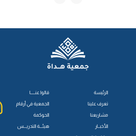
، وفي الغالب يكون فمها واسعًا، ويكون حولها شيءٌ من النَّخل.
، فَقَالَ:
(أَنْتُم وَاللهِ قَتَلْتُمُوهُ)
، قُتل في ديارهم وبينَ نخيلهم
 اتَّهمهم بقتله.
ومه من الأنصار.
 حُوَيِّصَةُ -وَهُوَ أَكْبَرُ مِنْهُ- وَعَبدُ الرَّحْمَنِ بنُ سَهلٍ)
، عبد الرحمن أخو
 هو وليُّ الدَّم، وفي بعض الألفاظ أنَّ الذي كان يُريد أن يتكلَّم هو
 بالكلام.
 يعني: ليتكلَّم مَن هو أكبر سنًّا منكَ، وفيه تقديم الكبير في السِّنِّ
الرئيسة
قالوا عنـــــا
َّى اللهُ عَلَيْهِ وَسَلَّمَ:
«إِمَّا أَنْ يَدُوا صَاحِبَكُمْ»
)
، أي: أنَّ اليهود يُخيَّرون
تعرف علينا
الجمعية في أرقام
مشاريعنا
الحوكمة
 هذا الرجل، وذلك قوله:
«وَإِمَّا أَنْ يُؤْذِنُوا بِحَرْبٍ»
.
لخيارين: إمَّا أن يَدُوا بدفعِ الدِّيَة، وإمَّا أن يُعلَموا بأنَّهم قد
الأخبــار
هيئـــة التدريـــس