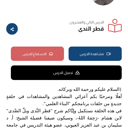
الدرس الثاني والعشرون
قطر الندى
مشاهدة الدرس
الاستماع للدرس
تحميل الدرس
{السلام عليكم ورحمة الله وبركاته.
أهلًا ومرحبًا بكم أعزائي المشاهدين والمشاهدات في حلقةٍ
جديدةٍ من حلقات برنامجكم "البناء العلمي".
في هذه الحلقة نستكمل وإيَّاكم شرح "قطر النَّدى وبلِّ الصَّدى"
لابن هشام -رَحِمَهُ اللهُ-، وسيكون ضيفنا فضيلة الشيخ: أ. د
سليمان بن عبد العزيز العيوني، عضو هيئة التدريس في جامعة