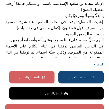
الإمام محمد بن سعود الإسلامية. باسمي واسمكم جميعًا أرحب
بفضيلة الشيخ}.
يا أهلًا وسهلًا ومرحبًا بكم.
{شيخنا الفاضل: توقفنا في الحلقة الماضية عند شرح الممنوع
من الصرف، فهل تتفضلون بإكمال ما بقي في هذا الباب}.
بسم الله الرحمن الرحيم.
اللهم صلِّ وسلم على نبينا محمدٍ، وعلى آله وأصحابه أجمعين.
في الدرس الماضي توقفنا في أثناء الكلام على الأسماء
الممنوعة من الصرف، وذكرنا ستَّة أسماء، ثم توقفنا في أثناء
الكلام على الاسم السابع، وهو المعرفة المعدولة.
قلنا: المراد بالمعرفة المعدولة أربعة أشياء:
المزيد
الأول: العلم المذكر على وزن "فُعَل" وشرحناه.
الثاني: العلم المؤنث على وزن "فَعَل" عند تميم، وشرحناه.
مشاهدة الدرس
الاستماع للدرس
الثالث: كلمة "أمسِ"، وهذه الكلمة تكلمنا عليها من قبل في باب
المعرب والمبني، لأن العرب بينهم خلافٌ في هذه الكلمة،
تحميل الدرس
وإجمال ما ذكرنا من قبل في باب المعرب والمبني:
- أنَّ كلمة "أمس" إذا كانت ظرف زمان والمراد بها اليوم الذي
قبل يومك: فهذه مبنيَّة على الكسر اتفاقًا عند العرب، تقول: