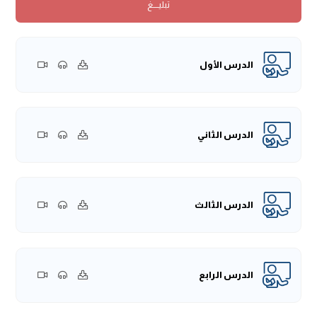
تبليــــغ
"جئتُ أمسِ، زرته أمسِ".
- أمَّا إذا لم يُرَدْ بها ظرف الزَّمان، وكان المراد بها اليوم الذي
قبل يومك: فحينئذٍ اختلف العرب فيها على لغتين:
* الحجازيُّون بقوا على أصلهم في البناء على الكسر، فيقولون:
الدرس الأول
"مضى أمسِ بما فيه، وأحببتُ أمسِ بما فيه، وانتظرتُكَ من أمسِ
إلى اليوم".
* أما بنو تميم فهم على فرقتين:
- بعضهم منعوه من الصرف، فتقول: "مضى أمسُ بما فيه"،
الدرس الثاني
فيمنعونه من الصرف، ولكنه يُعربون، ويقولون: "أحببتُ أمسَ
بما فيه، وانتظرته من أمسَ إلى اليوم"، لأنه ممنوع من الصرف.
- وبعضهم وافق الحجازيين في بنائهم على الكسر إلا في الرفع
الدرس الثالث
فيمنعونه من الصرف، فلهذا يقولون في الجر: "انتظرته من
أمسِ إلى اليوم، وأحببتُ أمسِ بما فيه، مضى أمسُ بما فيه".
وهذا هو قول ابن هشام -رَحِمَهُ اللهُ:
(وكعُمَرَ عند تميمٍ بابُ حذامِ
إن لم يختم براءٍ كسَفَارِ، وأمسِ لِمُعَيَّنٍ إن كان مرفوعًا، وبعضهم
الدرس الرابع
لم يشترط فيهما)
، يعني أن بني تميم على فرقتين.
الرابع مما يدخل في المعرفة المعدولة: كلمة "سحر".
والمراد بـ "السحر": آخر الليل.