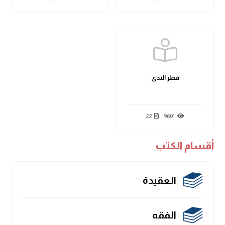
قطر الندى
22
9601
أقسام الكتب
العقيدة
الفقه