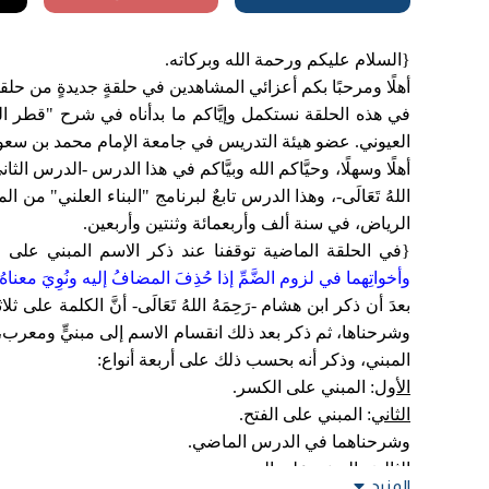
{السلام عليكم ورحمة الله وبركاته.
أهلًا ومرحبًا بكم أعزائي المشاهدين في حلقةٍ جديدةٍ من حلق
في هذه الحلقة نستكمل وإيَّاكم ما بدأناه في شرح "قطر الن
العيوني. عضو هيئة التدريس في جامعة الإمام محمد بن سعود ال
أهلًا وسهلًا، وحيَّاكم الله وبيَّاكم في هذا الدرس -الدرس 
اللهُ تَعَالَى-، وهذا الدرس تابعٌ لبرنامج "البناء العلني" من
الرياض، في سنة ألف وأربعمائة وثنتين وأربعين.
{في الحلقة الماضية توقفنا عند ذكر الاسم المبني على الضَّ
وأخواتِهما في لزوم الضَّمِّ إذا حُذِفَ المضافُ إليه ونُوِيَ معنا
بعدَ أن ذكر ابن هشام -رَحِمَهُ اللهُ تَعَالَى- أنَّ الكلمة ع
وشرحناها، ثم ذكر بعد ذلك انقسام الاسم إلى مبنيٍّ ومعرب، و
المبني، وذكر أنه بحسب ذلك على أربعة أنواع:
الأول
: المبني على الكسر.
الثاني
: المبني على الفتح.
وشرحناهما في الدرس الماضي.
الثالث
: المبني على الضم.
المزيد