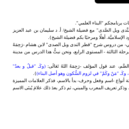
ات برنامجكم "البناء العلمي".
َّدى وبل الصَّدى" مع فضيلة الشيخ/ أ. د سليمان بن عبد العزيز
إسلاميَّة. أهلًا ومرحبًا بكم فضيلة الشيخ}.
الثاني- من دروس شرح "قطر الندى وبل الصدى" لابن هشام -رَحِمَهُ
 المرحلة الثالثة - المستوى الرابع، ونحن نبثُّ هذا الدرس من مدينة
م، عند قول المؤلف -رَحِمَهُ اللهُ تَعَالَى:
(وكَـ "قبلُ و بعدُ"
هُ، وكَـ "مَنْ وكَمْ" في لزوم السُّكون وهو أصل البناء)
}.
لى ثلاثة أنواع -اسم وفعل وحرف- بدأ بالاسم، فذكر العلامات المميزة
ذكر تعريف المعرب والمبني، ثم ذكر بعدَ ذلك علامَ يُبنَى الاسم