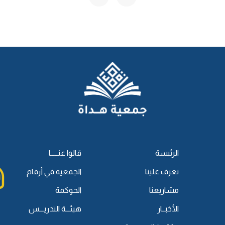
من قبلٍ، ثم عدتُّ من بعدٍ"، وفي قراءة:
﴿لِلَّهِ الْأَمْرُ مِنْ
قَبْلٍ
وَمِنْ
محمد، ثم عدتُّ من بعدِ يا محمد".
ن في تعليلها: إذا حذفتَ لفظ المضاف إليه -يعني إذا لم تصرِّح
ا، ومن قبلٍ"، فمعنى ذلك: أنَّك حذفت المضاف إليه، ولم تُراعِ لا
ى الإعراب والتنوين.
لكن نويتَ لفظه -يعني كأنَّه موجود- فتقول: "جئتُ قبلَ يا محمد"
نويتَ معناه دون لفظه، فلهذا بنينا على الضَّم، وهذا هو قول ابن
الرئيسة
قالوا عنـــــا
بن هشام بمثالين متفق عليهما:
تعرف علينا
الجمعية في أرقام
مشاريعنا
الحوكمة
؟"، وتأتي اسم شرط "مَنْ يجتهد ينجح"، وتأتي اسمًا موصولًا بمعنى
الأخبــار
هيئـــة التدريـــس