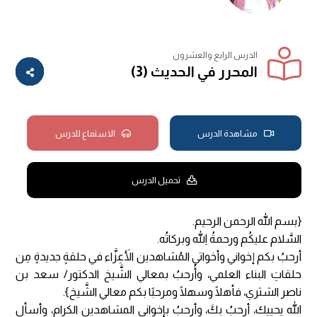
الدرس الرابع والعشرون
المحرر في الحديث (3)
مشاهدة الدرس
الاستماع للدرس
تحميل الدرس
{بسم الله الرحمن الرحيم.
السَّلام عليكُم ورحمةُ اللهِ وبركاتُه.
أرحبُ بكم إخواني وأخواتي المُشاهدين الأَعِزَّاء في حلقةٍ جديدةٍ مِن
حلقاتِ البناء العلمي، وأُرحبُ بمعالي الشَّيخ الدكتور/ سعد بن
ناصر الشثري، فأهلًا وسهلًا ومرحبًا بكم معالي الشَّيخ}.
الله يحييك، أرحبُ بِكَ، وأرحبُ بإخواني المشاهدين الكرام، وأسأل