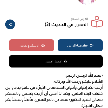
الدرس السابع
المحرر في الحديث (3)
مشاهدة الدرس
الاستماع للدرس
تحميل الدرس
{بسم الله الرحمن الرحيم.
السَّلام عليكم ورحمة الله وبركاته.
أُرحب بكم إخواني وأخواتي المشاهدين الأَعِزَّاء في حلقةٍ جديدةٍ مِن
حَلقات البناء العلمي، وكما لا أنسى أن أُرَحِبَ باسمي وباسمكم
بمعالي الشيخ الدكتور/ سعد بن ناصر الشثري. فأهلًا وسهلًا بكم
معالي الشيخ}.