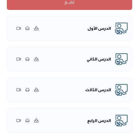
تبليــــغ
الحمدُ لله رَبِّ العَالمين، والصَّلاة والسَّلام على أفضل الأنبياءِ
والمُرسلين، أمَّا بعد:
فهذا الكتاب يتعلق بأكل الحيوانات البريَّة، والحيوان البرِّي لا يجوز أن
الدرس الأول
يُؤكل إلا بذكاة، وهذه الذكاة على ثلاثة أنواع:
النَّوع الأول: الصَّيد: وذلك بأن يُرْسِلَ جَارِحًا كَالكَلْبِ، أو سَهمًا
مُحدَّدًا على حيوان فيقتله وَيَخْزِق ذلك الحيوان، فيكون من
الحيوانات المأكولة.
الدرس الثاني
النَّوع الثاني: الذَّبح والنَّحر، ويكون في الرقبة.
النَّوع الثالث: ما كان ممتنعًا من الحيوان، كما لو كان هناك جمل
فسقط في بئر؛ فحينئذٍ لا يتمكنون من تذكيته، فلا بأس أن
الدرس الثالث
يقوموا باقتطاع أجزائه جزءًا جزءًا.
ذكر المؤلف أولًا حديث أَبي هُرَيْرَةَ -رَضِيَ اللهُ عَنْهُ- أنَّ رَسُولُ اللهِ
-صَلَّى اللهُ عَلَيْهِ َسَلَّمَ- قال:
«مَنِ اتَّخَذَ كَلْبًا -إِلَّا كَلْبَ مَاشِيَةٍ أَو صَيْدٍ
أَو زَرْعٍ- انْتَقَصَ مِنْ أَجْرِهِ كُلَّ يَوْمٍ قِيرَاطٌ»
.
الدرس الرابع
في هذا الحديث تحريم اتِّخاذ الكلاب أيًّا كان مُراد مَن اتَّخذها، سواء
اتَّخذها لزينةٍ أو لِفُرجَةٍ، أو نحو ذلك، إِلَّا للأغراض التي ذُكرت في هذا
الخبر.