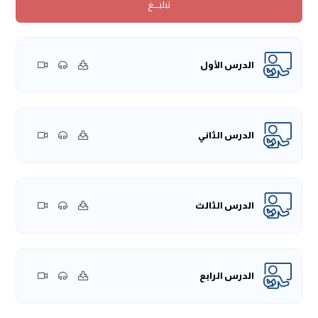
تبليــــغ
وَكَانَا: مُعَاذَ بنَ عَفْرَاءَ ومُعَاذَ بنِ عَمْرِو بنِ الجَمُوحِ.
وَعَنْ أَنَسٍ -رَضِيَ اللهُ عَنْهُ- قالَ: قَالَ رَسُولُ اللهِ -صَلَّى اللهُ عَلَيْهِ
وِسَلَّمَ:
«مَنْ يَنْظُرُ مَا صَنَعَ أَبُو جَهْلٍ؟»
فَانْطَلقَ ابْنُ مَسْعُودٍ،
فَوَجَدَهُ قَدْ ضَرَبَهُ ابْنا عَفْرَاءَ حَتَّى بَرَدَ، فَأَخَذَ بِلِحْيَتِهِ، وَقَالَ: أَنْتَ أَبُو
الدرس الأول
جَهْلٍ؟ قَالَ: وَهَلْ فَوقَ رَجُلٍ قَتَلَهُ قَومُهُ أَو رَجُلٍ قَتَلْتُمُوهُ؟. مُتَّفقٌ
عَلَيْهِمَا، وَاللَّفْظُ للْبُخَارِيِّ.
وَعَنْ جُبَيْرِ بنِ مُطْعِمٍ -رَضِيَ اللهُ عَنْهُ، أَنَّ النَّبي -صَلَّى اللهُ عَلَيْهِ
وِسَلَّمَ- قَالَ فِي أُسَارَى بَدْرٍ:
«لَوْ كَانَ الْمُطْعِمُ بنُ عَدِيٍّ حَيًّا، ثُمَّ
الدرس الثاني
كَلَّمَنِي فِي هَؤُلَاءِ النَّتْنَى، لَتَرَكْتُهُمْ لَهُ»
رَوَاهُ البُخَارِيُّ)
}.
الحمدُ للهِ رَبِّ العَالمين، والصَّلاة والسَّلام على أفضلِ الأنبياء
والمُرسلين، أمَّا بعد:
الدرس الثالث
هذه ثلاثة أحاديث تتعلق بغزوة بدر، وغزوة بدر كان لها سبب، أَلا
وهُو:
لمَّا كان المسلمون بمكة وأرادوا الهجرة إلى المدينة قام
المُشركون، أي: أهل مكة بأخذ أموالهم، واستولوا عليها، حتى قال
الدرس الرابع
النَّبي -صَلَّى اللهُ عَلَيْهِ وِسَلَّمَ- لِصُهيب مثلًا:
«بَخْ ذَلِكَ مَالٌ رَابِحٌ ذَلِكَ
مَالٌ رَابِحٌ»
؛ لأنَّه أعطاهم ماله في مُقابل أن يُهاجر.
فلمَّا مرَّت قافلة مِن قَوافل قُريش أرادَ النَّبي -صَلَّى اللهُ عَلَيْهِ