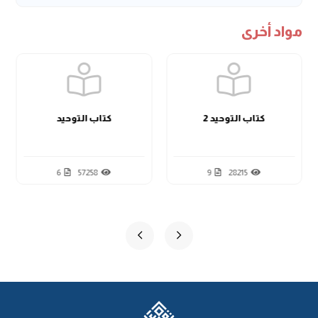
مواد أخرى
كتاب التوحيد 2
كتاب التوحيد
6
57258
9
28215