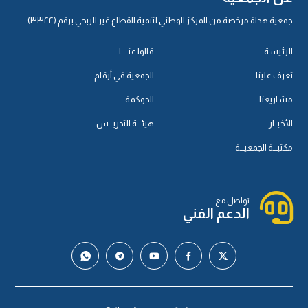
جمعية هداة مرخصة من المركز الوطني لتنمية القطاع غير الربحي برقم (٣٣٢٢)
الرئيسة
قالوا عنـــــا
تعرف علينا
الجمعية في أرقام
مشاريعنا
الحوكمة
الأخبــار
هيئـــة التدريـــس
مكتبـــة الجمعيـــة
تواصل مع
الدعم الفني