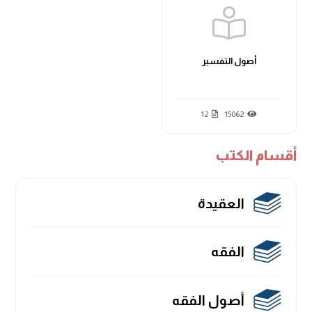
أصول التفسير
12
15062
أقسام الكتب
العقيدة
الفقه
أصول الفقه