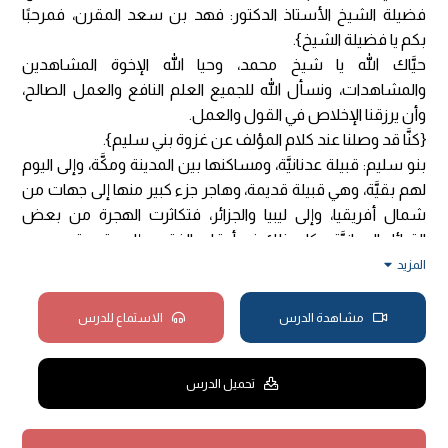
فضيلة الشيخ الأستاذ الدكتور: فهد بن سعد المقرن، فمرحبًا
بكم يا فضيلة الشيخ}.
حيَّاك الله يا شيخ محمد، وحيا الله الإخوة المشاهدين
والمشاهدات، ونسأل الله للجميع العلم النافع والعمل الصالح،
وأن يرزقنا الإخلاص في القول والعمل.
{كنَّا قد وصلنا عند كلام المؤلف عن غزوة بني سليم}.
بنو سليم: قبيلة عدنانيَّة، ومساكنها بين المدينة ومكَّة، وإلى اليوم
لهم بقيَّة، وهي قبيلة قديمة، وهاجر جزء كبير منها إلى جهات من
شمال أفريقيا، وإلى ليبيا والجزائر، فتكاثرت الهجرة من بعض
القبائل الحجازيَّة، وكان ذلك في أوقات الفتوح وإلى وقتٍ قريب.
{قال -رَحِمَهُ اللهُ تَعَالَى:
(فصل: غزوة بني سليم.
المزيد
ثم نهض بنفسه الكريمة -صَلَّى اللهُ عَلَيْهِ وَسَلَّمَ- بعد فراغه
بسبعة أيام لغزو بني سليم، فمكث ثلاثًا ثم رجع ولم يلق حربًا، وقد
مشاهدة الدرس
الاستماع للدرس
كان استعمل على المدينة سباع بن عرفطة وقيل ابن أم مكتوم.
فصل: غزوة السويق.
تحميل الدرس
ولما رجع أبو سفيان إلى مكة وأوقع الله في أصحابه ببدر بأسه،
نذر أبو سفيان ألا يمس رأسه بماء حتى يغزو رسول الله -صَلَّى
اللهُ عَلَيْهِ وَسَلَّمَ-، فخرج في مائتي راكب)
}.