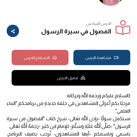
الدرس السادس
الفصول في سيرة الرسول
مشاهدة الدرس
الاستماع للدرس
تحميل الدرس
{السلام عليكم ورحمة الله وبركاته.
مرحبًا بكم أعزائي المشاهدين في حلقة جديدةٍ من برنامجكم "البناء
العلمي".
نستكمل سويًّا -بإذن الله تعالى- شرحَ كتاب "الفصول من سيرة
الرسول" -صَلَّى اللهُ عَلَيْهِ وَسَلَّمَ- للإمام ابن كثير -رَحِمَهُ اللهُ تَعَالَى.
باسمي وباسمكم -أيها المشاهدون- نُرحب بضيف البرنامج،