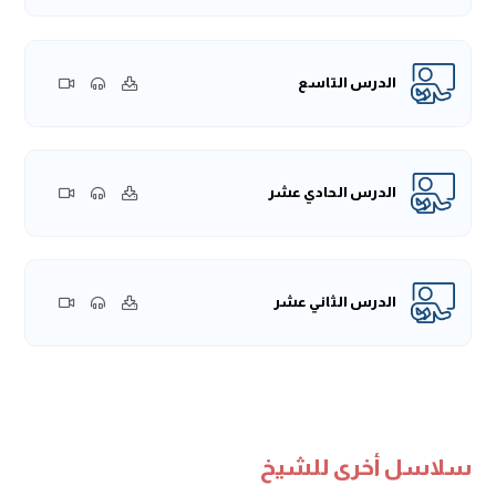
من هذا.
وتقدَّم معنا في درسٍ ماضٍ أنَّ الشيخ عَلَّق على قوله تعالى:
﴿وَمَن يَعْشُ عَن ذِكْرِ الرَّحْمَٰنِ نُقَيِّضْ لَهُ شَيْطَانًا فَهُوَ لَهُ قَرِينٌ﴾
الدرس التاسع
[الزخرف:36]، وبيَّن أنَّ المراد بذكر الرحمن: القُرآن، وليس مجرد
الأذكار.
{قال -رَحِمَهُ اللهُ:
(وقَوْله تَعَالَى:
﴿يَوْمَ تُقَلَّبُ وُجُوهُهُمْ فِي النَّارِ
يَقُولُونَ يَا لَيْتَنَا أَطَعْنَا اللَّهَ وَأَطَعْنَا الرَّسُولَا * وَقَالُوا رَبَّنَا إنَّا أَطَعْنَا
الدرس الحادي عشر
سَادَتَنَا وَكُبَرَاءَنَا فَأَضَلُّونَا السَّبِيلَا * رَبَّنَا آتِهِمْ ضِعْفَيْنِ مِنَ الْعَذَابِ
وَالْعَنْهُمْ لَعْنًا كَبِيرً﴾
)
}.
انظر! هؤلاء يحكي الله مقالتهم وهم في النَّار، تُقلَّب وجوههم في
النَّار -نعوذ بالله من النار- وسبب ذلك أوضحه الله -عزَّ وَجلَّ-
الدرس الثاني عشر
عنهم، فقال:
﴿يَقُولُونَ يَا لَيْتَنَا أَطَعْنَا اللَّهَ وَأَطَعْنَا الرَّسُولَا * وَقَالُوا
رَبَّنَا إنَّا أَطَعْنَا سَادَتَنَ﴾
وهم السَّادة.
﴿وَكُبَرَاءَنَ﴾
وهم القادة
والكِبار.
﴿فَأَضَلُّونَا السَّبِيلَ﴾
، ثم يدعون عليهم:
﴿رَبَّنَا آتِهِمْ ضِعْفَيْنِ
مِنَ الْعَذَابِ وَالْعَنْهُمْ لَعْنًا كَبِيرً﴾
، وهذا من الحسرات التي يجدونها،
قال تعالى:
﴿كَذَلِكَ يُرِيهِمُ اللَّهُ أَعْمَالَهُمْ حَسَرَاتٍ عَلَيْهِمْ﴾
[البقرة:167].
سلاسل أخرى للشيخ
إذن طاعة السَّادة وطاعة الكُبراء -حتى وإن قيل: إنَّهم أولياء- إذا