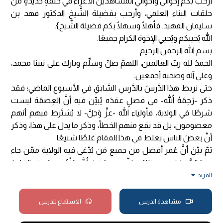
أرحبُ بكم إخواني وأخواتي المشاهدين الأعزَّاء في حلقةٍ جديدةٍ من
حلقات البناء العلمي، وأرحب بفضيلة الشَّيخ الدكتور فهد بن
سليمان الفهيد. فأهلًا وسهلًا بكم فضيلة الشَّيخ}.
الله يُحييكم ويُحيي الإخوة الكرام جميعًا.
بسم الله الرحمن الرحيم.
الحمدُ لله ربِّ العالمين، اللهمَّ صلِّ وسلِّم وبارك على نبينا محمد،
وعلى آله وصحبه أجمعين.
حتى نربط هذا الدَّرسَ بالدَّرسِ السَّابقِ في الأسبوع الماضي؛ فقد
ذكر -رَحِمَهُ اللهُ- في فصلٍ عقدَه يُبيِّن فيه أنَّ العِصمَة ليست
شرطًا في الولاية، فأولياء الله -عزَّ وَجلَّ- لا يُشتَرط فيهم أنهم
معصومون، بل قد يقع منهم الخطأ، وذكر ما يدل على هذا، وذكر
أنَّ بعضَ الناس يغلط في هذا المقام غلطًا شنيعًا.
ثمَّ بيَّنَ أنَّ عُمر أفضل من جميع مَن يُدَّعَى فيه الولاية ممَّن جاء
بعدَ الصَّحابة، ومع ذلك فإنَّ عمر -رَضِيَ اللهُ عَنْهُ- وقعَ منه الغلط
في بعض المسائل، وقد نبَّهه عليها الرسول -صَلَّى اللهُ عَلَيْهِ
المزيد
وَسَلَّمَ- وأبو بكر أيضًا، وكان عمر يتَّخذ مجلسًا من الصَّحابة
للمشاورة، وما يقول لهم أنا مُحدَّث أو مُلهَم واسمعوا ما أقول!
مشاهدة الدرس
الاستماع للدرس
فهذا غير صحيح، فإذا كان هذا في شأن خلفيةٍ راشدٍ من الخلفاء