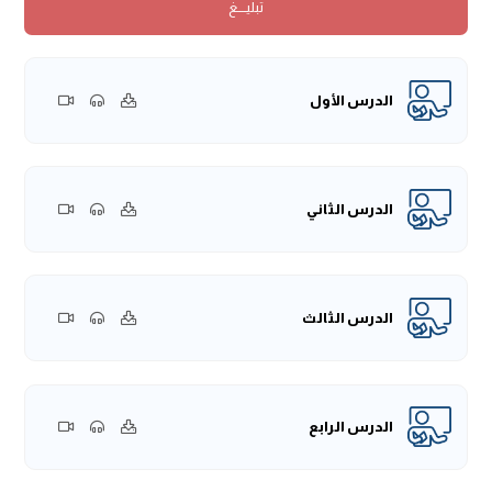
تبليــــغ
على كل حالٍ، هناك حديث جمع سور القرآن الكريم، وكل من قرأ
سورة كذا فله كذا، وهذا الحديث ذكر أهل العلم -فيما أذكر- أنَّه
قد وضعه جماعة من المتزهدة، الذين غلب عليهم التَّعبُّد، وقلَّ
عندهم العلم، وهذه مصيبة!
الدرس الأول
وإذا غلب التعبُّد على شخص، ولم يتكلم إِلا بعلم، فهذه نعمة،
بينما المصيبة تكون إذا ما غلب التعبُّد عليه، ثم تكلم بجهل
وصدَّقه النَّاس لتعبُّده!
فالعلم شيء، والتَّعبُّد شيء آخر، قد يكون الإنسان عابدًا، ولكن
الدرس الثاني
حظه من العلم قليل.
إذا كان ذلك كذلك، فهذا الحديث الطَّويل في فضل السور، قد
ذَكَرَ بعضُ أهل العلم أنَّ مداره على رجل يُكنى بأبي عصمة،
الدرس الثالث
واسمه نوح المروزي، ويلقَّب بنوح الجامع، يقولون: جمع كل شيء
إلا الصِّدق، فهو كذَّاب.
﴿الْحَاقَّةُ﴾
اسم مِن أسماء القيامة، و "حقَّت" يعني: وجبت.
﴿الْحَاقَّةُ * مَا الْحَاقَّةُ﴾
ذكر بعض أهل العلم أنَّ الأفصح أن يقول:
الدرس الرابع
ما السؤال؟ وما الجواب؟ كما جاء في القرآن الكريم.
وهنا لفتة أخرى لُغوية: قد يكون هناك أسلوب لم يأتِ في القرآن
الكريم، فلا يُقال إنَّه غيرُ فصيح، لكن يقال: مَا جاء في القرآن أفصح،