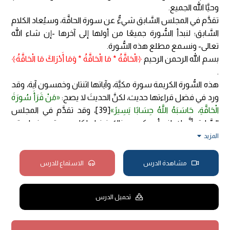
وحيَّا الله الجميع.
تقدَّم في المجلس السَّابق شيءٌّ عن سورة الحاقَّة، وسيُعاد الكلام
السَّابق؛ لنبدأ السُّورة جميعًا من أولها إلى آخرها -إن شاء الله
تعالى- ونسمع مطلع هذه السُّورة.
بسم الله الرحمن الرحيم
﴿الْحَاقَّةُ * مَا الْحَاقَّةُ * وَمَا أَدْرَاكَ مَا الْحَاقَّةُ﴾
.
هذه السُّورة الكريمة سورة مكيَّة، وآياتها اثنتان وخمسون آية، وقد
ورد في فضل قراءتها حديث، لكنَّ الحديثَ لا يصح:
«مَنْ قَرَأَ سُورَةَ
الْحَاقَّةِ، حَاسَبَهُ اللَّهُ حِسَابًا يَسِيرً»
[39]، وقد تقدَّم في المجلس
السَّابق أنَّه لا يلزم أن يكون هناك فضل لكل سورة بعينها، وقد
تقدَّم أيضًا أنَّه قد يأتي حديث واحد في فضل سورة واحدة، أو
المزيد
لسورتين، أو لثلاث، وقد يأتي حديث في فضل آية كما في آية
الكرسي، أو بفضل آيتين مثل ماذا؟
مشاهدة الدرس
الاستماع للدرس
{آخر سورة البقرة}.
آخر سورة البقرة. وقد يأتي حديث في فضل آيات. مثل ماذا؟
تحميل الدرس
{آخر عشر آيات من سورة آل عمران}.
وكذلك أواخر سورة الكهف، أما أواخر آل عمران فلا أدري لها
حديث، لكن أواخر الكهف لها حديث.