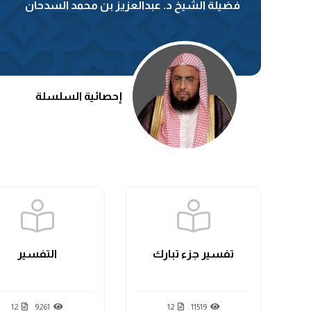
فضيلة الشيخ د. عبدالعزيز بن محمد السدحان
إحصائية السلسلة
تفسير جزء تبارك
التفسير
12
9261
12
11519