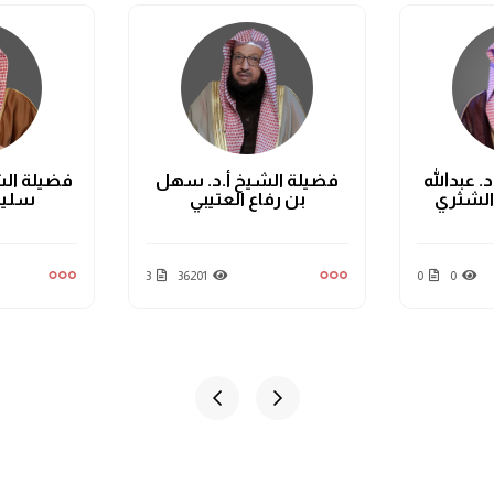
. عبدالله
فضيلة الشيخ أ.د. سهل
فضيلة الش
الشثري
بن رفاع العتيبي
سليم
3
36201
0
0