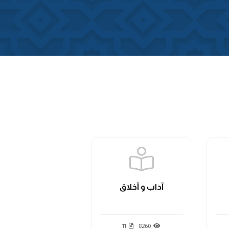
آداب و أخلاق
11
8260