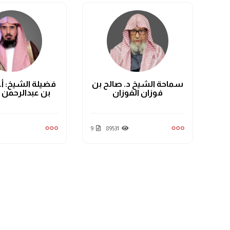
من
سماحة الشيخ د. صالح بن
فضيلة الشيخ: أ.د
فوزان الفوزان
بن عبدالرحمن 
9
89531
0