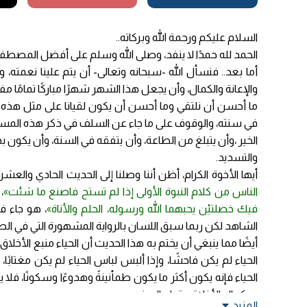
السلام عليكم ورحمة الله وبركاته..
الحمد لله حمدًا لا ينفد، وصلى الله وسلم على أفضل المصطفي
أما بعد.. فنسأل الله -سبحانه وتعالى- أن يتم علينا نعمته، وأ
والإعانة والكمال، وأن يجعل هذا الشهر شهرًا مباركًا تمامًا مفيدًا 
ما أحسن أن نلتقي وما أحسن أن يكون لقيانا على مثل هذه ال
في سنته، والوقوف على ما جاء عن السلف في ذكر هذه المسائل 
الخير ،وأن يتبلغ من الطاعة، وأن يتفقه في السنة، وأن يكون بذلك
والتسديد.
أيها الأخوة الكرام، أظن أننا وصلنا إلى الحديث الحادي والع
الناس من كلام النبوة الأولى إذا لم تستح فاصنع ما شئت»
،
فيك خصلتيْن يحبهما الله ورسوله، الحلم والأناة»
، هو جاء ف
الشاهد لكن ربما سبق اللسان بالرواية المشهورة التي في الص
أيضًا مما ينبغي أن يختم به هذا الحديث أن الحياء منبع الأخلاق،
الحياء لم يكن فاحشًا، وإذا ألبس لباس الحياء لم يكن مغتابًا،
الحياء فإنه يكون أكثر ما يكون طمأنينةً وهدوءًا وسكونًا، فلا
به كمال الأخلاق وتمام السنن.
المزيد