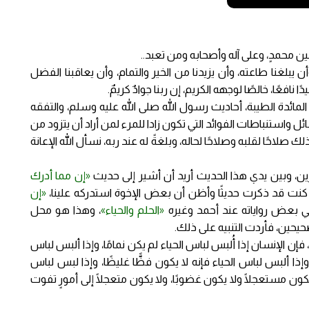
ن محمدٍ، وعلى آله وأصحابه ومن تعبد..
ن يبلغنا طاعته، وأن يزيدنا من الخير والتمام، وأن يعاقبنا الفضل
نافعًا، خالصًا لوجهه الكريم، إن ربنا جوادٌ كريمٌ.
مائدة الطيبة، أحاديث رسول الله صلى الله عليه وسلم، والتفقه
واستنباطات الفوائد التي تكون زادا للمرء لمن أراد أن يتزود من
 صلاحًا لقلبه وصلاحًا لحاله، وبلغةً له عند ربه، نسأل الله الإعانة
شرين، وبين يدي هذا الحديث أريد أن أشير إلى حديث
«إن مما أدرك
 كنت قد ذكرت حديثًا وأظن أن بعض الإخوة استدركه علينا،
«إن
ي بعض رواياته عند أحمد وغيره
«الحلم والحياء»
، وهذا هو محل
حيحين، فأردت التنبيه على ذلك.
 فإن الإنسان إذا أُلبس لباس الحياء لم يكن نمامًا، وإذا ألبس لباس
 وإذا ألبس لباس الحياء فإنه لا يكون فظًّا غليظًا، وإذا لبس لباس
 يكون مستعجلًا ولا يكون غضوبًا، ولا يكون متعجلًا إلى أمورٍ تفوت