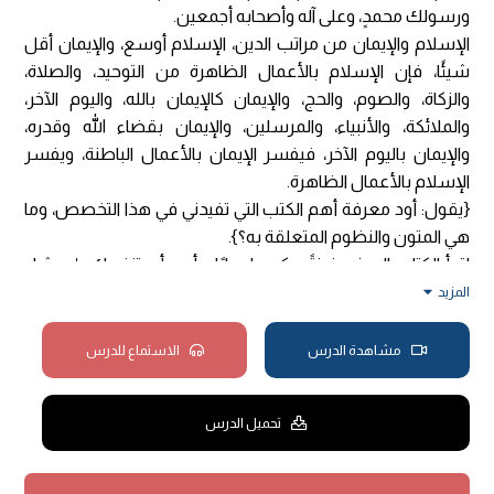
ورسولك محمدٍ، وعلى آله وأصحابه أجمعين.
الإسلام والإيمان من مراتب الدين، الإسلام أوسع، والإيمان أقل
شيئًا، فإن الإسلام بالأعمال الظاهرة من التوحيد، والصلاة،
والزكاة، والصوم، والحج، والإيمان كالإيمان بالله، واليوم الآخر،
والملائكة، والأنبياء، والمرسلين، والإيمان بقضاء الله وقدره،
والإيمان باليوم الآخر، فيفسر الإيمان بالأعمال الباطنة، ويفسر
الإسلام بالأعمال الظاهرة.
{يقول: أود معرفة أهم الكتب التي تفيدني في هذا التخصص، وما
هي المتون والنظوم المتعلقة به؟}.
اقرأ الكتاب الصغير نبذةً، وكررها مرارًا، وأرجو أن تنفعك -إن شاء
الله.
المزيد
{يقول: هل سماع الأغاني كله حرامٌ؟ أم أن هناك منها ما هو
حلالٌ؟}.
مشاهدة الدرس
الاستماع للدرس
الأغاني لا خير فيها، ما كان فيها فحشٌ، فهو حرامٌ، وما خلا فهو
يصد عن ذكر الله، ويشغل الوقت بما لا خير فيه.
تحميل الدرس
{يقول: ما حكم صلاة الجماعة في المسجد في الظروف
الطبيعية؟}.
واجبةٌ، فريضةٌ، لا يصح الإنسان يصلي في بيته، والله أعطاه الصحة