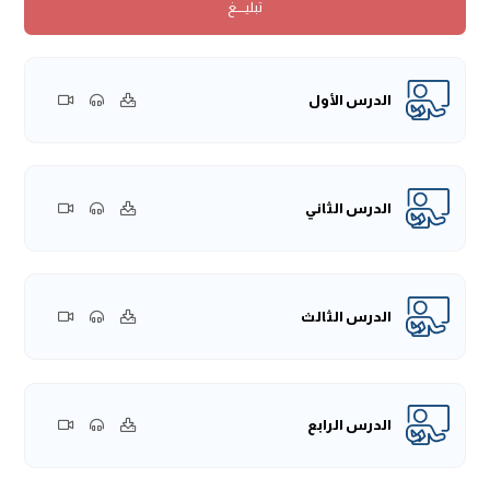
تبليــــغ
والعافية.
{تقول: هل صحيح أنه لا يجب على الزوج تكاليف حج زوجته؟}.
الله يقول:
﴿وَلَا تَنسَوُا الْفَضْلَ بَيْنَكُمْ﴾
[البقرة: 237]، ومن الأخلاق
الفاضلة أن يحج بها، أو يدفع لها قيمة الحج، مع من تريد أن تحج
الدرس الأول
مع محارمها.
{يقول: ما رأي الشيخ في مذهب الصوفية؟}.
الصوفية مختلفون، أصل الصوفية الزهد والورع، لكن تطورت
أحوالهم، أوائلهم قد يكون فيهم شيءٌ من الخير، وإن كان عندهم
الدرس الثاني
شيءٌ من نقصٍ، لكن أواخرهم طوروا الحال إلى أن وقعوا في
طريقة وحدة الوجود والحلول، وهي الدعوة أن الله حالٌّ فيهم، أو
الدعوة أنهم يصلون إلى أنفسهم، فالمتصوفة من الآخرين
الدرس الثالث
عندهم شركٌ بالله، وغلوٌّ في الصالحين، وعبادةٌ من دون الله،
وطاعةٌ من دون الله، فهؤلاء ضلالٌ.
{يقول: إذا كان نصرة الكفار والمشركين لأجل دنيا، هل هذه ردةٌ؟}.
الدفاع عن الإسلام فرضٌ، والدفاع عن المسلمين فرضٌ، فمن
الدرس الرابع
دافع عن دينه، وعن ماله، وعن حريمه، وعن بلده، فهو على خيرٍ
-إن شاء الله.
نبدأ درسنا لهذا اليوم، في شرح الأصول الثلاثة، وقد توقفنا عند