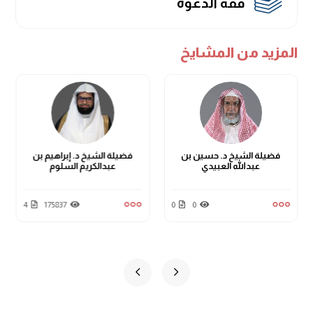
فقه الدعوة
المزيد من المشايخ
فضيلة الشيخ د. حسين بن
فضيلة الشيخ د. إبراهيم بن
عبدالله العبيدي
عبدالكريم السلوم
4
175837
0
0