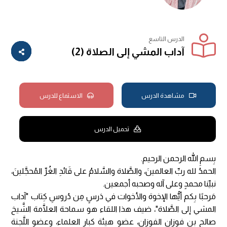
الدرس التاسع
آداب المشي إلى الصلاة (2)
مشاهدة الدرس
الاستماع للدرس
تحميل الدرس
بِسمِ الله الرحمن الرحيم.
الحمدُ لله ربِّ العالمينَ، والصَّلاة والسَّلامُ على قَائدِ الغُرِّ المُحجَّلينَ،
نبيِّنا محمدٍ وعلى آله وصحبه أجمعين.
مَرحبًا بِكم أيُّها الإخوة والأخوات في دَرسٍ مِن دُروسِ كِتاب "آداب
المشي إلى الصَّلاة"، ضيف هذا اللقاء هو سماحة العلَّامة الشَّيخ
صالح بن فوزان الفوزان، عضو هيئة كبار العلماء، وعضو اللَّجنة