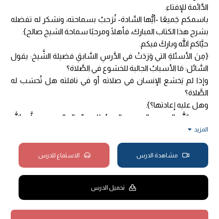
الدَّائمة للإفتاء.
باسمكم جَميعًا -أيُّها السَّادة- نُرَحبُ بسماحته، ونشكر له تفضله
بشرح هذا الكتاب المبارك، فأهلًا ومرحبًا سماحة الشيخ صالح}.
حيَّاكم الله وباركَ فيكم.
{مِنَ الأسئلةِ التي وَرَدَتْ في الدَّرسِ السَّابقِ فضيلة الشَّيخ: يقول
السَّائل: مَا الأسبابُ الجالبة للخشوع في الصَّلاة؟
وإذا لم يَخشع الإنسان في صلاته أو في نافلته هل تُحسَب له
الصَّلاة؟
وهل عليه إعادتها؟}.
بسم الله الرحمن الرحيم، والحمدُ لله ربِّ العالمين، وصلَّى الله
وسلَّم على نبيِّنا محمدٍ وعلى آلهِ وأصحابِهِ أجمعينَ.
المزيد
الخشوعُ في الصَّلاة هو روحها، فصلاةٌ ليس فيها خُشُوعٌ لَيس
فيها روحٌ، فهي مثل الجسد الميِّت.
مشاهدة الدرس
الاستماع للدرس
والخشوعُ هو: السُّكون وإن قَلَّ، قال الله -سبحانه وتعالى:
﴿قَدْ
أَفْلَحَ الْمُؤْمِنُونَ
(1)
الَّذِينَ هُمْ فِي صَلَاتِهِمْ خَاشِعُونَ﴾
تحميل الدرس
[المؤمنون:1-2].
فالخشوع في الصَّلاة هو قلبها ولبُّها، وهذا مَنٌ مِن الله -جلَّ
وعَلا- يمنُّ به على مَن يشاء، ولكن على العبد أن يفعل الأسباب