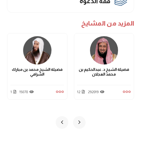
فقه الدعوة
المزيد من المشايخ
فضيلة الشيخ د. عبدالحكيم بن
فضيلة الشيخ محمد بن مبارك
محمد العجلان
الشرافي
1
15078
12
292019