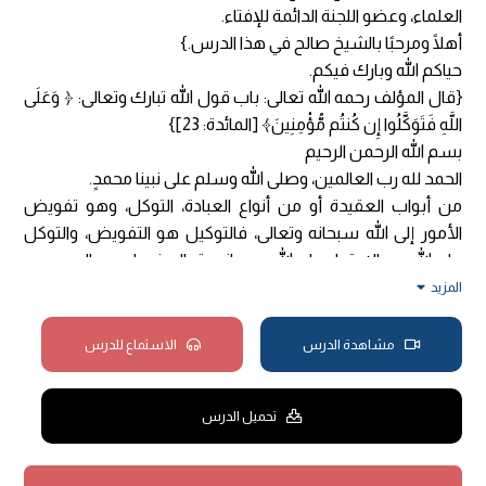
العلماء، وعضو اللجنة الدائمة للإفتاء.
أهلًا ومرحبًا بالشيخ صالح في هذا الدرس.}
حياكم الله وبارك فيكم.
{قال المؤلف رحمه الله تعالى: باب قول الله تبارك وتعالى: ﴿ وَعَلَى
اللَّهِ فَتَوَكَّلُوا إِن كُنتُم مُّؤْمِنِينَ﴾ [المائدة: 23]}
بسم الله الرحمن الرحيم
الحمد لله رب العالمين، وصلى الله وسلم على نبينا محمدٍ.
من أبواب العقيدة أو من أنواع العبادة، التوكل، وهو تفويض
الأمور إلى الله سبحانه وتعالى، فالتوكيل هو التفويض، والتوكل
على الله هو الاعتماد على الله سبحانه وتعالى فيما يريده العبد.
﴿ وَعَلَى اللَّهِ ﴾ لا على غيره، ﴿ وَعَلَى اللَّهِ فَتَوَكَّلُوا ﴾ يعني تقديم
المزيد
المعمول يفيد الحصر، يعني لا تتوكلوا على غير الله سبحانه وتعالى،
لأن هذا التوكل من أنواع العبادة، والعبادات بأنواعها كلها لله
مشاهدة الدرس
الاستماع للدرس
سبحانه وتعالى.
أما التوكيل وهو أن تفوض إلى عبدٍ تصرفًا معينًا، فهذا من
تحميل الدرس
المعاملات، لا من العبادات، وهو جائز التوكيل، وباب الوكالة
معروفٌ في كتب الفقه وغيرها.
{وقال تعالى: ﴿ إِنَّمَا المُؤْمِنُونَ الَّذِينَ إِذَا ذُكِرَ اللَّهُ وَجِلَتْ قُلُوبُهُمْ ﴾