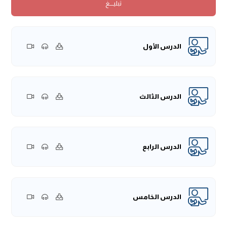
تبليــــغ
[الأنفال: 2]}.
قال الله جلَّ وعلَا: ﴿ وَعَلَى اللَّهِ فَتَوَكَّلُوا إِن كُنتُم مُّؤْمِنِينَ﴾ ﴿ إِنَّمَا
المُؤْمِنُونَ﴾ هذا حصرٌ ﴿ إِنَّمَا المُؤْمِنُونَ الَّذِينَ إِذَا ذُكِرَ اللَّهُ وَجِلَتْ
قُلُوبُهُمْ ﴾ أي خافتْ منه، خافتْ من الله سبحانه وتعالى، ﴿ إِنَّمَا
الدرس الأول
المُؤْمِنُونَ الَّذِينَ إِذَا ذُكِرَ اللَّهُ وَجِلَتْ قُلُوبُهُمْ وَإِذَا تُلِيَتْ عَلَيْهِمْ آيَاتُهُ
زَادَتْهُمْ إِيمَاناً ﴾ [الأنفال: 2]، إذا تُلي القرآن على المسلم فإنه يزيده
إيمانًا بالله عزَّ وجلَّ، لأنه كلام الله سبحانه وتعالى، وهو نور البصائر،
وهو مبعث اليقين في قلب العبد، فالقرآن كلام الله سبحانه، ﴿
الدرس الثالث
تُلِيَتْ عَلَيْهِمْ آيَاتُهُ زَادَتْهُمْ إِيمَاناً ﴾ هذا فيه دليلٌ على أن الإيمان يزيد،
وليس إيمان الناس سواءً، فمنهم من هو قوي الإيمان، ومنهم
من هو متوسط الإيمان، ومنهم من هو ضعيف الإيمان، حتى قد
الدرس الرابع
يكون الإيمان قدر حبة خردلٍ، وزن حبة خردلٍ في قلب الإنسان،
يضعف جدًا.
وهذا كما في قوله صلى الله عليه وسلم: «من رأى منكم منكرًا
فليغيره بيده، فإن لم يستطع، فبلسانه، فإن لم يستطع، فبقلبه،
الدرس الخامس
وذلك أضعف الإيمان».
وقال صلى الله عليه وسلم: «الإيمان بضعٌ وسبعون شعبةً،
أعلاها قول لا إله إلا الله، وأدناها إماطة الأذى عن الطريق»،