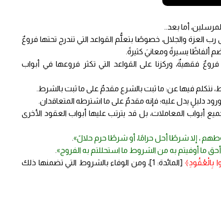
لمرسلين، أما بعد..
 رب العزة والجلال، خصوصًا بتعلُّم القواعد التي تندرج تحتها فروعٌ
ضم ألفاظًا يسيرةً ومعانيَ كثيرةً.
 فروعٌ فقهيةٌ، وركزنا على القواعد التي تكثر فروعها في أبواب
روط، نتكلم فيها عن: ما ثبت بالشرع مقدمٌ على ما ثبت بالشرط.
، بورود دليلٍ يدل عليه؛ فإنه مقدمٌ على ما اشترطه المتعاقدان.
جميع أبواب المعاملات، بل قد يترتب عليها أبواب العقود الأخرى
، إلا شرطًا أحل حرامًا، أو شرطًا حرم حلالً»
.
أحق ما أوفيتم به من الشروط ما استحللتم به الفروج»
.
فُوا بِالْعُقُودِ﴾
[المائدة: 1]، ومن الوفاء بالشروط التي تضمنها ذلك