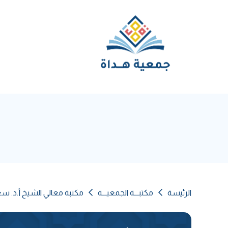
الرئيسة
مكتبـــة الجمعيـــة
مكتبة معالي الشيخ أ.د. س