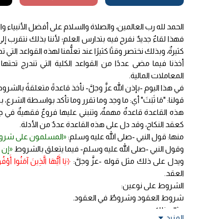
الحمد لله رب العالمين، والصلاة والسلام على أفضل الأنبياء وا
فهذا لقاءٌ جديدٌ نفرح فيه بتدارس العلم؛ لأننا بذلك نتقرب إلى
كثيرةٌ، وبذلك نختصر وقتًا كثيرًا عند تعلُّمنا لهذه القواعد التي ت
أخذنا فيما مضى عددًا من القواعد الكلية التي تندرج تحتها
المعاملات المالية.
في هذا اليوم -بإذن الله عزَّ وجلَّ- نأخذ قاعدةً متعلقةً بالش
قولنا: "مَا ثَبَتَ" أي: ما وجد وما تقرر وما تأكد بواسطة الشرع
هذه القاعدة قاعدةٌ مهمةٌ، وتنبني عليها فروعٌ فقهيةٌ في 
كعقد النكاح، وقد دل على هذه القاعدة عددٌ من الأدلة.
منها: قول النبي -صلى الله عليه وسلم:
«المسلمون على شروطهم 
وقول النبي -صلى الله عليه وسلم- فيما يتعلق بالشروط
«إن 
ويدل على ذلك مثل قوله -عزَّ وجلَّ:
﴿يَا أَيُّهَا الَّذِينَ آمَنُوا أَوْ
العقد.
الشروط على نوعين:
شروط العقود وشروطٌ في العقود.
مثال ذلك:
المزيد