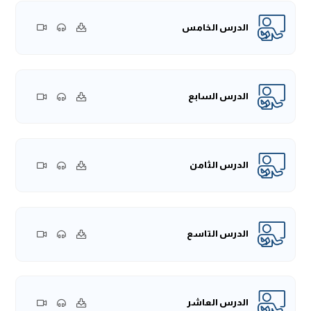
وكذلك
(ما)
تأتي موصولة واستفهامية وشرطية، وكلها تدل على
العموم.
الدرس الخامس
مثال
(ما)
الموصولة، قول الله تعالى:
﴿وأُحِلَّ لَكم ما وراءَ ذَلِكُمْ﴾
، وقال -عز وجل-:
﴿وَمَا عِندَ اللَّهِ خَيْرٌ لِّلْأَبْرَارِ﴾
[النساء:24]
[آل
.
عمران:198]
ومثال
(ما)
الاستفهامية، قوله -تبارك وتعالى-:
﴿وَيَوْمَ يُنَادِيهِمْ
الدرس السابع
فَيَقُولُ مَاذَا أَجَبْتُمُ الْمُرْسَلِينَ﴾
، وقال تعالى:
﴿وَأَمَّا
[القصص:65]
الَّذِينَ كَفَرُوا فَيَقُولُونَ مَاذَا أَرَادَ اللَّهُ بِهَذَا مَثَلًا﴾
.
[البقرة:26]
ومثال
(مَا)
الشرطية، قوله تعالى:
﴿وَمَا تَفْعَلُوا مِنْ خَيْرٍ يَعْلَمْهُ اللَّهُ﴾
.
[البقرة:97]
الدرس الثامن
قال المؤلف -رحمه الله-:
(وَلا في النَّكِرَاتِ)
هذا هو اللفظ الرابع،
ومُراد المؤلف بهذا اللفظ، النكرة في سياق النفي والنهي، وعبر بـ
(لَا)
لتشمل الجميع.
والنكرة هي ما يدل على واحد غيرِ مُعين، كلفظ: "رجل"؛ فإنه يدل
الدرس التاسع
على فرد من أفراد بني آدم من غير تعيين، فإذا جاءت
(لَا)
ناهية أو
نافية، ثم جاء بعدها اسم نكرة؛ فإنه يدل على العموم.
مثال
(لَا)
النافية، كما في قولك: لا إله إلا الله، فـ
(لَا)
نافية، و "إله"
نكرة، فتفيد نفي جميع المعبودات من دون الله -عز وجل-.
الدرس العاشر