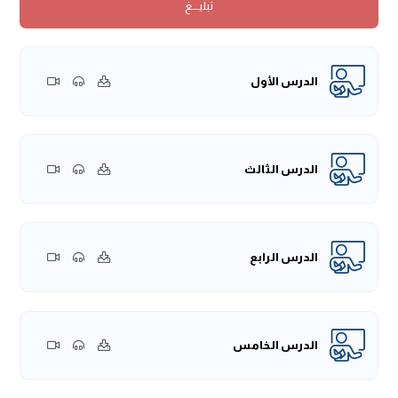
تبليــــغ
نعم هذا من القرآن الكريم، قال الله -عزَّ وجلَّ:
﴿وَقَالُو﴾
أي: أهل
الجاهلية الذين ينكرون البعث مِنَ الملاحدة ونحوهم،
﴿مَا هِيَ إِلاَّ
حَيَاتُنَا الدُّنْيَ﴾
وهؤلاء يُسَمَّون بالدَّهرية؛ لأنهم لا يؤمنون بالبعث،
وإنما ينسبون الأمور إلى الدَّهر أنه هو الذي يحييهم، وهو الذي
الدرس الأول
يميتهم، وهو الذي يرزقهم، ويدبر الأمور، وهذا من جهلهم بالله
-سبحانه وتعالى.
فمن سَبَّ الدَّهر فقد آذى الله؛ لأن الدَّهر مخلوقٌ، والذي يدبر فيه
الأمور هو الله -عزَّ وجلَّ، فالذي يَسُبُّ الدَّهر إنما يَسُبُّ المُدَبِّر لا
الدرس الثالث
المُدَبَّرَ فيه، الدَّهر مُدبرٌ فيه، وأما المدبر فهو الله سبحانه وتعالى.
{
(وفِي (الصَّحِيحِ) عَنْ أَبِي هُرَيْرَةَ عَنِ النَّبِيِّ صلى الله عليه وسلم
الدرس الرابع
قَالَ:
«قَالَ اللهُ تَعَالَى: يُؤْذِينِي ابْنُ آدَمَ، يَسُبُّ الدَّهْرَ وَأَنَا الدَّهْرُ، أُقَلِّبُ
اللَّيْلَ وَالنَّهَارَ»
)
}
نعم، هذا يُبين علاقة مناسبة الترجمة،
(بَابُ مَنْ سَبَّ الدَّهر فَقَدْ
آذَى اللهَ)
، هذا مأخوذٌ من لفظ هذا الحديث، أن الله -عزَّ وجلَّ-
الدرس الخامس
يقول في الحديث القدسي الذي يرويه عن النبي صلى الله عليه
وسلم:
«يُؤْذِينِي ابْنُ آدَمَ»
بماذا؟
«يَسُبُّ الدَّهْرَ وَأَنَا الدَّهْرُ، أُقَلِّبُ
اللَّيْلَ وَالنَّهَارَ»
.