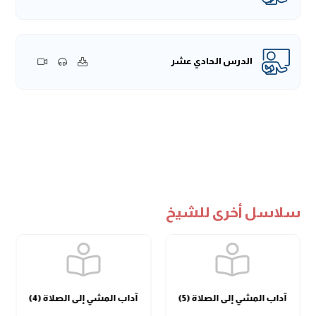
الله -سبحانه وتعالى، ولهذا قال -عزَّ وجلَّ:
«وَأَنَا الدَّهْرُ»
، ليس من
أسماء الله الدَّهر، كما يظنه البعض، وإنما فسَّره النبي -صلى الله
عليه وسلم- بقوله:
«أُقَلِّبُ اللَّيْلَ وَالنَّهَارَ»
، فسره في الحديث،
الدرس الحادي عشر
معنى
«وَأَنَا الدَّهْرُ»
، أي أنه هو الذي يقلِّب الليل والنهار، ويُجري فيه
الحوادث والوقائع، فليس الدَّهر هو الذي يحدث هذه الأمور.
{قال المؤلف -رحمه الله تعالى:
(في هذا الباب عدة مسائل، الأُولَى:
النَّهْيُ عَنْ سَبِّ الدَّهْرِ)
}.
نعم، النَّهي عن سَبِّ الدَّهر، وهذا صريحٌ في الحديث:
«لاَ تَسُبُّوا
الدَّهْرَ؛ فَإِنَّ اللهَ هُوَ الدَّهْرُ»
،
«يُؤْذِينِي ابْنُ آدَمَ، يَسُبُّ الدَّهْرَ وَأَنَا
الدَّهْرُ، أُقَلِّبُ اللَّيْلَ وَالنَّهَارَ»
.
سلاسل أخرى للشيخ
{
(الثَّانِيَةُ: تَسْمِيَتُهُ أَذًى للهِ)
}.
تسمية سَبِّ الدَّهر أذىً لله؛ لأنه يَسُبُّ الله في الحقيقة، مَن سَبَّ
الدَّهر، فإنه يَسُبُّ المدبِّر والخالق، الذي يدبِّر ما يجري في هذا الزمان
وهذا الوقت، فهو مسبةٌ لله -عزَّ وجلَّ، وهذا أذًى لله -عزَّ وجلَّ،
فالله يتأذى من أفعال عباده، ولا يتضرر بها -سبحانه وتعالى، هو
آداب المشي إلى الصلاة (5)
آداب المشي إلى الصلاة (4)
يتأذى بها، كما في هذا الحديث:
«يُؤْذِينِي ابْنُ آدَمَ»
، ولا يتضرر