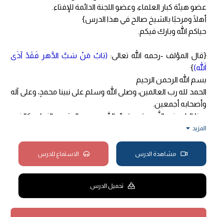
عضو هيئة كبار العلماء، وعضو اللجنة الدائمة للإفتاء.
أهلًا ومرحبًا بالشيخ صالح في هذا الدرس}
حياكم الله وبارك فيكم.
{قال المؤلف -رحمه الله تعالى:
(بَابُ مَنْ سَبَّ الدَّهر فَقَدْ آذَى
اللهَ)
}
بسم الله الرحمن الرحيم
الحمد لله رب العالمين، وصلى الله وسلم على نبينا محمدٍ، وعلى آله
وأصحابه أجمعين.
هذا الباب في النَّهي عَن سَبِّ الدَّهر، وهو الوقت والزمان، كالذين
يَسُبُّون اليوم أو يَسُبُّون الشهر، أو يَسُبُّون السنة أو نحو ذلك؛ لأنَّ
المزيد
الوقت إنما هو مخلوقٌ لله -عزَّ وجلَّ، وَمُدَبَّرٌ بأمر الله، وما يجري فيه
مِن خيرٍ أو شرٍ فإنما هو من الله -سبحانه وتعالى.
مشاهدة الدرس
الاستماع للدرس
فالذي يَسُبُّ الدَّهر يَسُبُّ المُدَبِّر وهو الله -سبحانه وتعالى، وهذا لا
شك أنَّه إِمَّا أن يتنافى مع التوحيد، وإِمَّا أَنَّه يُنْقِصُ التَّوحيد.
تحميل الدرس
{
(قال الله تبارك وتعالى:
﴿وَقَالُوا مَا هِيَ إِلاَّ حَيَاتُنَا الدُّنْيَا نَمُوتُ وَنَحْيَا
وَمَا يُهْلِكُنَا إِلاَّ الدَّهر﴾
[الجاثية: 24])
}