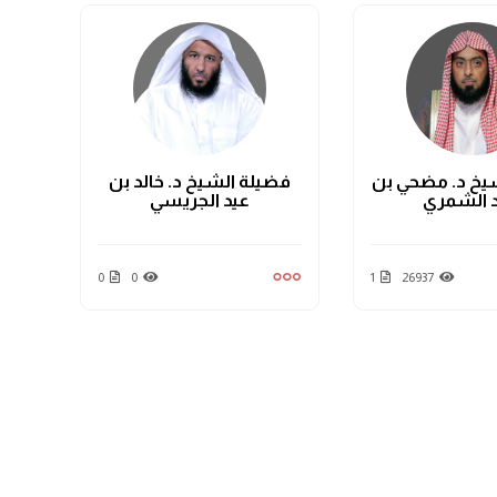
يخ د. مضحي بن
فضيلة الشيخ د. خالد بن
فضي
د الشمري
عيد الجريسي
0
0
1
26937