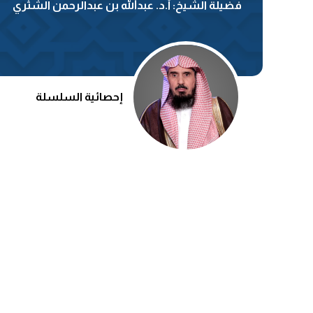
فضيلة الشيخ: أ.د. عبدالله بن عبدالرحمن الشثري
إحصائية السلسلة