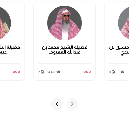
 حسين بن
فضيلة الشيخ محمد بن
فضيلة الش
بيدي
عبدالله المعيوف
عبي
2
64328
0
0