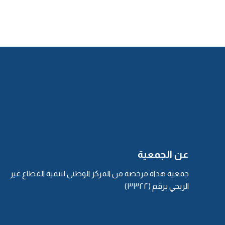
لابد يا أخي أن تكون الفرائض ممتعة، يعني: لو كنت أنت وأص
المقدرة، أي نعم يمكنك أن تستفيد من وقتك.
ماذا عن النساء؟
{
(النساء عشرة: البنت، وبنت الابن، ثم الأم، والجدة لأم، وال
والمعتقة)
}.
وغيره.
{ثم ذكرنا أصحاب النصف، وأصحاب الربع، والثمن}.
أصحاب النصف كم؟
{خمسة منفردين}.
وهم؟
{
(الزوج، والبنت، وبنت الابن، والأخت الشقيقة، والأخت لأب)
}.
هكذا الترتيب تمام، وهم نفسهم أصحاب الثلثان بدون الزوج، إذا
عن الجمعية
فأنت هنا عند الفرضيين لا تدخل علماء النحو، وتقول: عندهم ال
نريد، فالجمع عندنا اثنان فأكثر.
جمعية هداة مرخصة من المركز الوطني لتنمية القطاع غير
أصحاب الثلثين هم؟
الربحي برقم (٣٣٢٢)
{
(البنات، وبنات الابن، والأخوات الشقيقات، والأخوات لأب)
}.
نأتي للربع:
(الزَّوج والزَّوجة)
، وباب الرُّبع يسمى غرفة الزَّوجيَّة، 
والثمن: غرفة الأرامل، الزوجة فأكثر عند وجود فرع وارث.