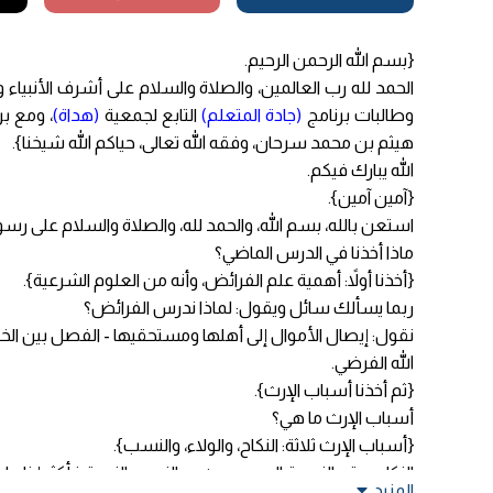
{بسم الله الرحمن الرحيم.
الحمد لله رب العالمين، والصلاة والسلام على أشرف الأنبياء 
وطالبات برنامج
(جادة المتعلم)
التابع لجمعية
(هداة)
، ومع ب
هيثم بن محمد سرحان، وفقه الله تعالى، حياكم الله شيخنا}.
الله يبارك فيكم.
{آمين آمين}.
استعن بالله، بسم الله، والحمد لله، والصلاة والسلام على رسول
ماذا أخذنا في الدرس الماضي؟
{أخذنا أولاً: أهمية علم الفرائض، وأنه من العلوم الشرعية}.
ربما يسألك سائل ويقول: لماذا ندرس الفرائض؟
نقول: إيصال الأموال إلى أهلها ومستحقيها - الفصل بين الخص
الله الفرضي.
{ثم أخذنا أسباب الإرث}.
أسباب الإرث ما هي؟
{أسباب الإرث ثلاثة: النكاح، والولاء، والنسب}.
النكاح: عقد الزوجية الصحيح يرث به الزوج، والزوجة فأكثر إذا مات
المزيد