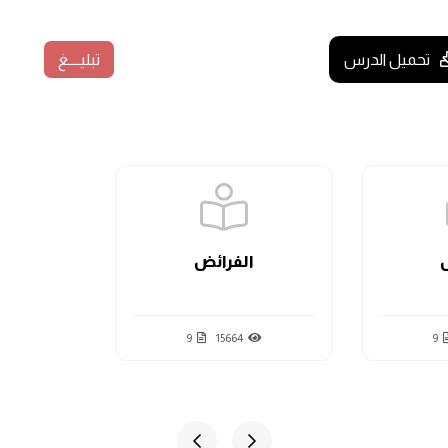
تحميل الدرس
تبليــــغ
ابل النصف:
(الثلثان)
، و
(الثلث)
، و
(السدس)
.
م تذكر السبعة كلهم، أو نسيت واحدة منها فليس هناك مشكلة.
الفرائض
9
15664
9
قيق، والأخ لأب، والأخ لأم، وابن الأخ الشقيق، وابن الأخ لأب، والعم
ج والمعتق)
}.
 والجد، والأخ الشقيق، والأخ لأب، وأبن أخ شقيق، وابن أخ لأب، وعم
عتق)
، وهكذا.. فلا تقل:
(أل)
أي: لا نضع
(أل)
.