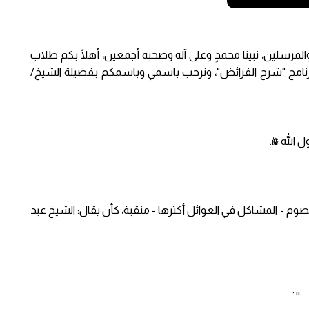
والمرسلين، نبينا محمدٍ وعلى آله وصحبه أجمعين، أهلًا بكم طلاب
رنامج "شرح الفرائض"، ونرحب باسمي وباسمكم بفضيلة الشيخ/
 الله ﷺ.
وم - المشاكل في العوائل أكثرها - منقبة، كأن يقال: الشيخ عبد
 الزوج.