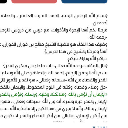
{بسم الله الرحمن الرحيم، الحمد لله رب العالمين، والصلاة وا
أجمعين.
مرحبًا بكم أيها الإخوة والأخوات، مع درسٍ من دروس التوحي
-رحمه الله.
وضيف هذا اللقاء هو فضيلة الشيخ صالح بن فوزان الفوزان، عضو 
أهلًا ومرحبًا بالشيخ في هذا الدرس}.
حياكم الله وبارك فيكم.
{قال المؤلف -رحمه الله تعالى- باب ما جاء في منكري القدر}.
بسم الله الرحمن الرحيم، الحمد لله، والصلاة وصلى الله وسلم ع
القدر والقضاء من الله -سبحانه وتعالى-، هو تقدير الأمور الت
-جلَّ وعلَا-، وقضاه، وكتبه في اللوح المحفوظ، والإيمان بالق
«الإيمان أن تؤمن بالله، وملائكته، وكتبه، ورسله، وتؤمن بالقد
الإيمان بالقدر خيره وشره، أنه مِن الله -سبحانه وتعالى-، فهو ال
الإيمان بذلك، وأنه لا يجري في هذا الكون إلا ما قدَّره الله -
من أركان الإيمان، وبالتالي من أنكر القضاء والقدر لا يكون م
الشيخ -رحمه الله- في هذا الكتاب.
المزيد