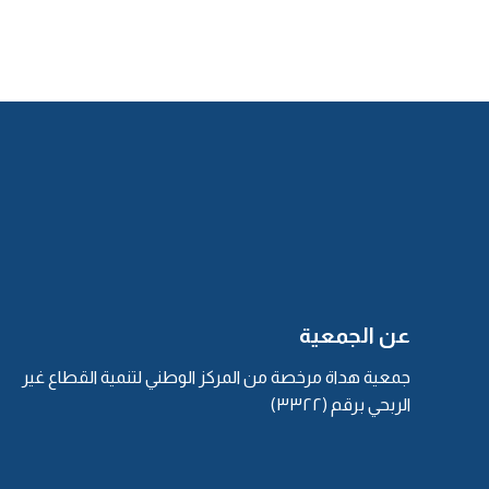
{وعن عبادة بن الصامت، أنه قال لابنه: يا بني، إنك لا تجد طع
يكن ليصيبك}.
عبادة بن الصامت -رضي الله عنه- الصحابي الجليل، لما حضره ا
وقال: يا بني، إنك لا تجد طعم الإيمان، حتى تؤمن بالقدر خيره 
كثيرٌ يَدعي أنه مؤمنٌ، لكن لا يجدون طعم الإيمان، الإيمان له 
الإيمان، حتى تؤمن بالقضاء والقدر.
{سمعت رسول الله -صلى الله عليه وسلم- يقول:
«إن أول ما
مقادير كل شيءٍ، حتى تقوم الساعة»
}.
سمع عبادة بن الصامت -رضي الله عنه- من الرسول -صلى الله
هل القلم أول المخلوقات؟
هذا ظاهر الحديث، أو أنه مِنْ أول مَا خَلق.
لمَّا خلق الله القلم قال له: اكتب، فالحديث محتملٌ هذا وهذا، 
عن الجمعية
الكون قد كتبه هذا القلم بأمر الله -سبحانه وتعالى-، ولهذا يقول
والناس مختلفون في القلم الذي
جمعية هداة مرخصة من المركز الوطني لتنمية القطاع غير
كُتب القضاء به من الديانِ
الربحي برقم (٣٣٢٢)
هل كان قبل العرش أو هو بعده
قولان لأبي العلا الهمداني