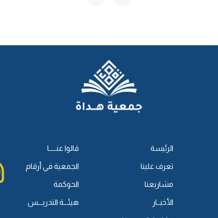
م الإيمان، حتى تعلم أنَّ ما أصابك لم يكن ليخطئك، وما أخطأك لم
لموت، أوصى ابنه، ومن جملة ما أوصاه به الإيمان بالقضاء والقدر،
وشره.
طعمٌ، وله ذوقٌ، وله حلاوةٌ، لا يجدها إلا المؤمن حقًا، لن تجد طعم
 خلق الله القلم، فقال له: اكتبْ، فقال: ربِّ، وماذا أكتب؟ قال: اكتب
 عليه وسلم- هذا الحديث، قال:
«إن أول ما خلق الله القلم»
وكلا الأمرين لا يتنافيان، فالحديث يدل على أنَّ كل ما يجري في هذا
الرئيسة
قالوا عنـــــا
 الإمام ابن القيم في النونية:
تعرف علينا
الجمعية في أرقام
مشاريعنا
الحوكمة
الأخبــار
هيئـــة التدريـــس