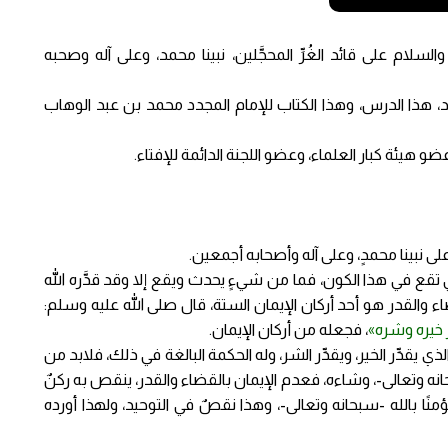
لسلام على قائد الغُرِّ المحجَّلين، نبينا محمد، وعلى آله وصحبه
د، هذا الدرس، وهذا الكتاب للإمام المجدد محمد بن عبد الوهاب
هيئة كبار العلماء، وعضو اللجنة الدائمة للإفتاء.
لى نبينا محمدٍ، وعلى آله وأصحابه أجمعين.
ي تقع في هذا الكون، فما من شيءٍ يحدث ويقع إلا وقد قدَّره الله
ضاء والقدر هو أحد أركان الإيمان الستة، قال صلى الله عليه وسلم:
ر خيره وشره»
، فجعله من أركان الإيمان.
ذي يقدِّر الخير، ويقدِّر الشر، وله الحكمة البالغة في ذلك، فلابد من
سبحانه وتعالى-، وشاءه، فعدم الإيمان بالقضاء والقدر، ينقص به ركنٌ
ؤمنًا بالله -سبحانه وتعالى-، وهذا نقصٌ في التوحيد، ولهذا أورده