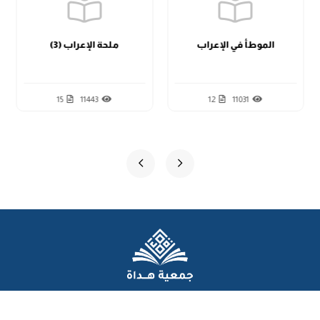
الدرس الثاني عشر
الموطأ في الإعراب
ملحة الإعراب (3)
15
11443
12
11031
عن الجمعية