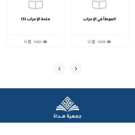
الدرس الثاني عشر
الموطأ في الإعراب
ملحة الإعراب (3)
15
11450
12
11039
عن الجمعية