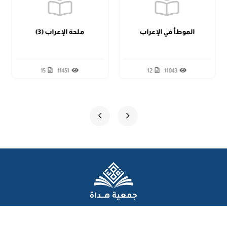
الدرس الثاني عشر
الموطأ في الإعراب
ملحة الإعراب (3)
15
11451
12
11043
عن الجمعية