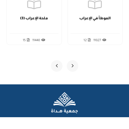
الدرس الثاني عشر
الموطأ في الإعراب
ملحة الإعراب (3)
15
11440
12
11027
عن الجمعية